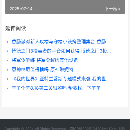
2025-07-14
下一篇 »
延伸阅读
香肠派对新人攻楼与守楼小诀窍整理集合 香肠派对新手入门
博德之门3投毒者的手套如何获得 博德之门3投毒者的长袍有用吗
将军令解绑 将军令解绑其他设备
原神林尼值得抽吗 原神琳妮特
《我的世界》亚特兰蒂斯专题模式来袭 我的世界亚金能源怎么获得
羊了个羊8.18第二关很难吗 帮我找一下羊羊
Copyright © 2024 All Rights Reserved.
京ICP备2025134201号-1
XML地图