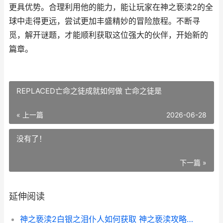
更具优势。合理利用他的能力，能让玩家在神之亵渎2的全
球中走得更远，尝试更加丰盛精妙的冒险旅程。不断寻
觅，解开谜题，才能顺利获取这位强大的伙伴，开始新的
篇章。
REPLACED亡命之徒成就如何做 亡命之徒是
« 上一篇
2026-06-28
没有了！
下一篇 »
延伸阅读
神之亵渎2白银之泪仆人如何获取 神之亵渎攻略顺序