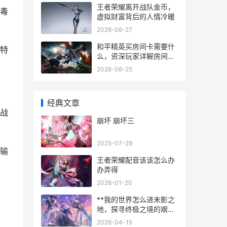
王者荣耀离开战队金币，
毒
虚拟财富背后的人情冷暖
2026-06-27
和平精英买房间卡需要什
特
么，资深玩家详解房间卡
获取与使用全攻略，副标
2026-06-25
题，从零开始打造你的专
属竞技场
经典文章
战
崩坏 崩坏三
2025-07-29
输
王者荣耀配音该该怎么办
办弄得
2026-01-20
**我的世界怎么进末影之
地，探寻终极之境的艰辛
旅程**
2026-04-15