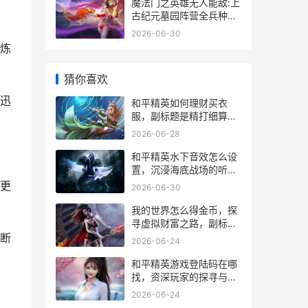
魔法门之英雄无人能敌:上
古纪元墓园阵营全兵种有
哪些特征 魔法门之英雄无
2026-06-30
敌3秘籍
炼
猜你喜欢
迅
和平精英如何理财买衣
服，副标题是精打细算的
战场时尚经
2026-06-28
和平精英水下音效怎么设
置，沉浸海底战场的听觉
密码
更
2026-06-30
我的世界怎么得金币，探
寻虚拟财富之路，副标
题，资深玩家经济系统全
断
2026-06-24
解析
和平精英游戏登陆码在哪
找，资深玩家的探寻与警
示
2026-06-24