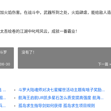
加火焰伤害。在战斗中，武器所到之处，火焰肆虐，能给敌人造
太吾绘卷的江湖中叱咤风云，成就一番霸业！
斗罗
没有了！
06-30
下一篇 
太吾绘卷天幕心帷完全版帮派强力功法如何选 太吾绘卷天幕心帷
斗罗大陆魂师对决七星耀世活动主题有啥子奖励 斗罗大陆魂师对决37官网下载
三国天下归心跨服远征活动主题怎么进入 三国志天下归心
航海王启航UR凯多星石怎么质变提高强度 航海王启航优先培养的九个人
魔法门之英雄无人能敌:上古纪元墓园阵营全兵种有哪些特征 魔法门之英雄无敌3秘籍
孤岛求生指导剑如何获得 孤岛求生项目规则