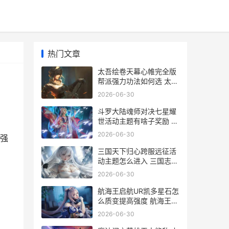
热门文章
太吾绘卷天幕心帷完全版
帮派强力功法如何选 太吾
绘卷天幕心帷
2026-06-30
斗罗大陆魂师对决七星耀
世活动主题有啥子奖励 斗
罗大陆魂师对决37官网下
2026-06-30
强
载
三国天下归心跨服远征活
动主题怎么进入 三国志天
下归心
2026-06-30
航海王启航UR凯多星石怎
么质变提高强度 航海王启
航优先培养的九个人
2026-06-30