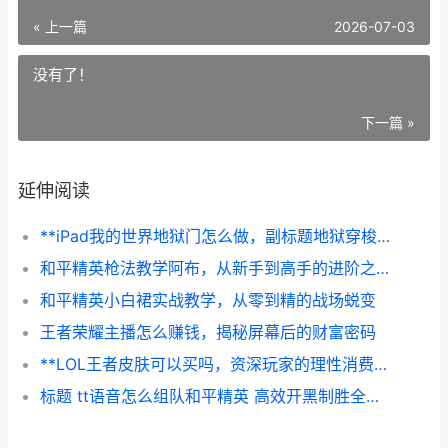
« 上一篇
2026-07-03
没有了！
下一篇 »
延伸阅读
**iPad我的世界地狱门怎么做，副标题地狱穿梭建造指南**
和平精英枪法教学阿布，从新手到高手的进阶之路
和平精英小白裙实战教学，从零到精的战场蜕变
王者荣耀主播怎么赚钱，揭秘屏幕后的财富密码
**LOL王者皮肤可以买吗，资深玩家的理性消费指南**
标题 tt语音怎么组队和平精英 高效开黑制胜全攻略