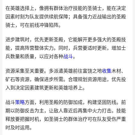
在英雄选择上，像拥有群体治疗技能的圣骑士，能在决定
因素时刻为队友提供续航保障；具备强力近战输出的圣殿
骑士，可在前线冲锋陷阵。
进步建筑时，优先更新圣殿，它能解开更多强大的圣殿技
能，提高阵营整体实力。同时，兵营要适时更新，增加士
兵数量和质量，以应对各种
战斗
。
资源采集至关重要。多派遣英雄前往富饶之地
收集
木材、
矿石等资源，确保进步所需。合理规划资源用途，优先投
入到决定因素建筑更新和英雄培养上。
战斗
策略
方面，利用圣殿的防御加成，构建坚固防线。前
期以防御反击为主，让敌人靠近后再集中火力打击。技能
释放要把握时机，如圣骑士的群体治疗可在队友受伤严重
时及时运用。