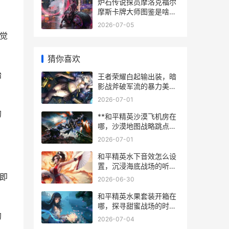
炉石传说探员摩洛克福尔
摩斯卡牌大师图鉴是啥子
样 炉石传说探查内鬼
2026-07-05
觉
猜你喜欢
始
王者荣耀白起输出装，暗
影战斧破军流的暴力美
学，一个坦克的逆袭之路
2026-07-01
的
**和平精英沙漠飞机房在
哪，沙漠地图战略跳点深
度解析**
2026-07-01
和平精英水下音效怎么设
置，沉浸海底战场的听觉
密码
即
2026-06-30
和平精英水果套装开箱在
哪，探寻甜蜜战场的时尚
的
秘径
2026-07-04