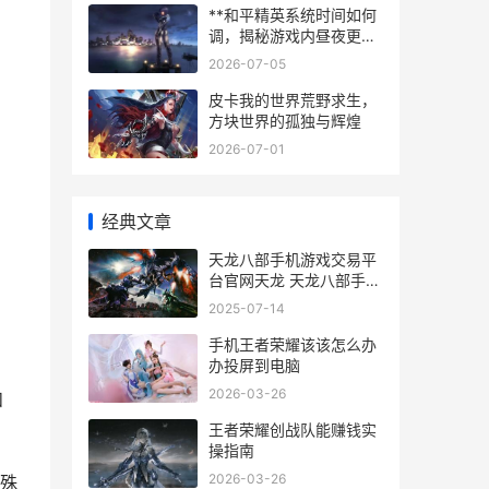
**和平精英系统时间如何
调，揭秘游戏内昼夜更替
的奥秘**
2026-07-05
皮卡我的世界荒野求生，
方块世界的孤独与辉煌
2026-07-01
经典文章
天龙八部手机游戏交易平
台官网天龙 天龙八部手机
游戏
2025-07-14
手机王者荣耀该该怎么办
办投屏到电脑
2026-03-26
和
王者荣耀创战队能赚钱实
操指南
2026-03-26
殊