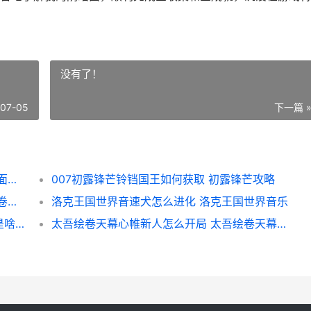
没有了！
-07-05
下一篇 
我的阴暗面全收集全成就如何完成 我的阴暗面讲的是什么
007初露锋芒铃铛国王如何获取 初露锋芒攻略
太吾绘卷天幕心帷战斗系统如何速成 太吾绘卷天幕心帷鸿蒙版
洛克王国世界音速犬怎么进化 洛克王国世界音乐
炉石传说探员摩洛克福尔摩斯卡牌大师图鉴是啥子样 炉石传说探查内鬼
太吾绘卷天幕心帷新人怎么开局 太吾绘卷天幕心帷