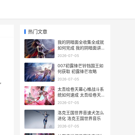
热门文章
我的阴暗面全收集全成就
如何完成 我的阴暗面讲的
是什么
2026-07-05
007初露锋芒铃铛国王如
何获取 初露锋芒攻略
2026-07-05
,
太吾绘卷天幕心帷战斗系
统如何速成 太吾绘卷天幕
心帷鸿蒙版
2026-07-05
洛克王国世界音速犬怎么
进化 洛克王国世界音乐
2026-07-05