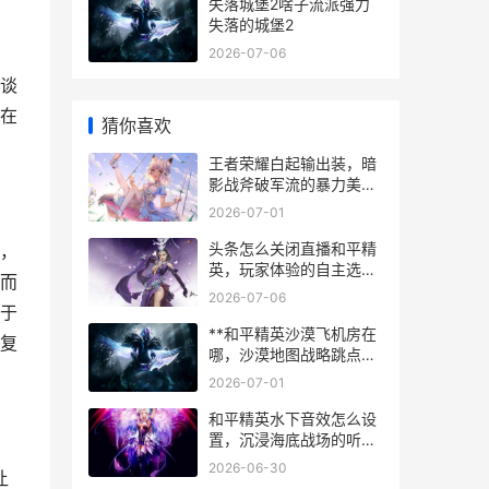
失落城堡2啥子流派强力
失落的城堡2
2026-07-06
谈
在
猜你喜欢
王者荣耀白起输出装，暗
影战斧破军流的暴力美
学，一个坦克的逆袭之路
2026-07-01
头条怎么关闭直播和平精
，
英，玩家体验的自主选择
而
权
2026-07-06
于
**和平精英沙漠飞机房在
复
哪，沙漠地图战略跳点深
度解析**
2026-07-01
和平精英水下音效怎么设
置，沉浸海底战场的听觉
密码
2026-06-30
让