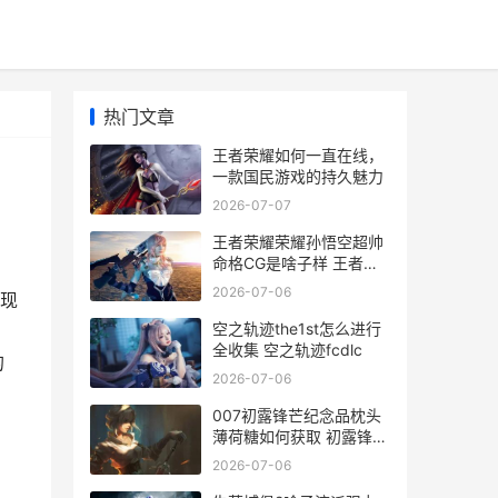
热门文章
王者荣耀如何一直在线，
一款国民游戏的持久魅力
2026-07-07
王者荣耀荣耀孙悟空超帅
命格CG是啥子样 王者荣
耀荣耀孙尚香怎么获得
2026-07-06
现
空之轨迹the1st怎么进行
全收集 空之轨迹fcdlc
的
2026-07-06
007初露锋芒纪念品枕头
薄荷糖如何获取 初露锋芒
啥意思
2026-07-06