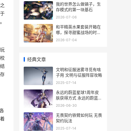
我的世界怎么做镐子，生
之
存模式的第一块基石
于
2026-07-06
。
和平精英水果套装开箱在
哪，探寻甜蜜战场的时尚
秘径
2026-07-04
玩
校
经典文章
结
文明和征服迷雾寻觅有啥
存
子用 文明与征服阵容攻略
2025-07-14
永远的蔚蓝星球1周年皮
肤获得方式 永远的蔚蓝星
球礼包码
2026-06-30
各
无畏契约铁臂如何玩 无畏
着
契约玩法
2025-07-14