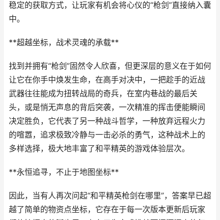
稳定的获取方式，让玩家有机会将心仪的“枪剑”直接纳入囊
中。
**超越坐标，战术灵魂的承载**
找到并拥有“枪剑”固然令人欣喜，但更深层的意义在于如何
让它在你手中焕发生命，在高手对决中，一把趁手的近战
武器往往能成为扭转战局的奇兵，在室内巷战的最后关
头，或是悄无声息的背后突袭，一次精准的挥击便能瞬间
决定胜负，它代表了另一种战斗哲学，一种放弃远程火力
的喧嚣，追求极致冷静与一击必杀的勇气，这种战术上的
多样选择，极大地丰富了和平精英的游戏体验层次。
**永恒追寻，不止于地图坐标**
因此，当有人再次问起“和平精英枪剑在哪里”，答案早已超
越了简单的物资点坐标，它存在于每一次版本更新后玩家