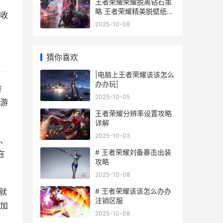
王者荣耀荣耀脱离钻石策
略 王者荣耀精美脱壁纸第
收
1期
2025-10-08
猜你喜欢
|电脑上王者荣耀该该怎么
办办玩|
验
2025-10-05
游
王者荣耀分辨率设置攻略
详解
2025-10-03
、
# 王者荣耀刘备暴击出装
在
攻略
2025-10-08
# 王者荣耀该该怎么办办
就
注销区服
加
2025-10-08