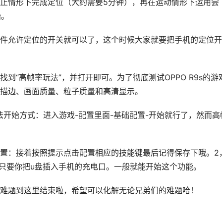
静止情形下完成定位（大约需要5分钟），再在运动情形下运用尝
始。
者软件允许定位的开关就可以了，这个时候大家就要把手机的定位开
到“高帧率玩法”，并打开即可。为了彻底测试OPPO R9s的游
描边、画面质量、粒子质量和高清显示。
法开始方式：进入游戏-配置里面-基础配置-开始就行了，然而高
置：接着按照提示点击配置相应的技能键最后记得保存下哦。2
的。只要你把u盘插入手机的充电口。一般就能开始这个功能。
难题到这里结束啦，希望可以化解无论兄弟们的难题哈！