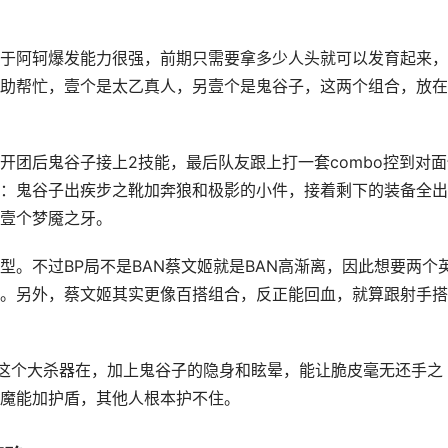
于阿轲爆发能力很强，前期只需要拿多少人头就可以发育起来，
助帮忙，壹个是太乙真人，另壹个是鬼谷子，这两个组合，放在
开团后鬼谷子接上2技能，最后队友跟上打一套combo控到对面
：鬼谷子出疾步之靴加奔狼和极影的小件，接着剩下的装备全出
壹个梦魇之牙。
型。不过BP局不是BAN蔡文姬就是BAN高渐离，因此想要两个
。另外，蔡文姬其实更像百搭组合，反正能回血，就算跟射手搭
本这个大杀器在，加上鬼谷子的隐身和眩晕，能让脆皮毫无还手之
魔能加护盾，其他人根本护不住。