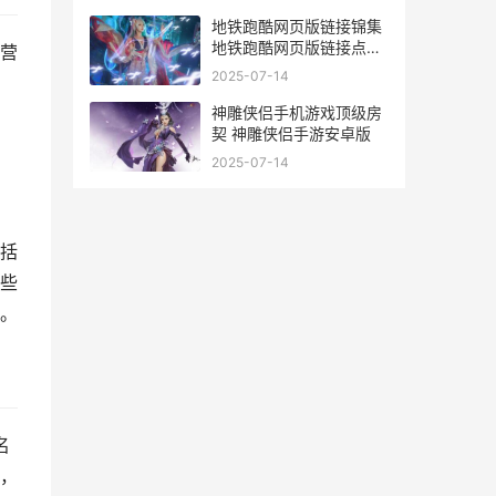
地铁跑酷网页版链接锦集
地铁跑酷网页版链接点开
营
即玩
2025-07-14
神雕侠侣手机游戏顶级房
契 神雕侠侣手游安卓版
。
2025-07-14
，
括
些
。
名
，