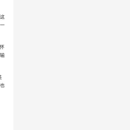
这
一
怀
输
英
也