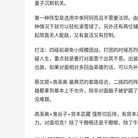
墨子沉默机关。
第一种阵型是选用中单阿轲而且不需要法师。由
种情况下就可以轻松滚雪球了。另外还有两位辅
起简直无人能敌，又有复活又有控制。
打法：四级前避免小规模团战，打团的时候苏烈
疑人生，重点就是要打对面壹个出其不意。出装
出装，如果对面相对多回血英雄的话，可以先补
蔡文姬+高渐离 最典范的套路组合，二挑四的阵
雄都拿到基本上不也许，除非对面脑子被驴踢了
没难题。
高渐离+鬼谷子+宫本武藏 强势切后排，有宫
力。对面坦克？除了干瞪眼还是干瞪眼，除了牛