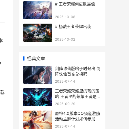
# 王者荣耀何皮肤最值
2025-10-08
# 杨戬王者荣耀出装
入
2025-10-02
本
经典文章
方
剑阵诛仙版啥子时候出 剑
，
阵诛仙首充兑换码
2025-07-14
王者荣耀荣耀里的蓝的策
载
略 王者里的荣耀王者是什
么
2025-09-29
原神4.0版本QQ频道激励
活动主题计划如何参加 原
神用qq登录是无限时间吗
2025-07-14