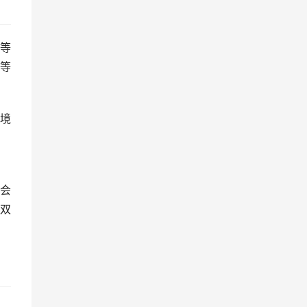
等
0等
境
会
双