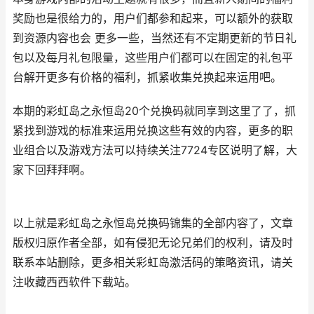
奖励也是很给力的，用户们都参和起来，可以额外的获取
到资源内容也会 更多一些，当然还有不定期更新的节日礼
包以及每月礼包限量，这些用户们都可以在固定的礼包平
台解开更多有价格的福利，抓紧收集兑换起来运用吧。
本期的彩虹岛之永恒岛20个兑换码就同享到这里了了，抓
紧找到游戏的标准来运用兑换这些有效的内容，更多的职
业组合以及游戏方法可以持续关注7724专区说明了解，大
家下回拜拜啊。
以上就是彩虹岛之永恒岛兑换码锦集的全部内容了，文章
版权归原作者全部，如有侵犯无论兄弟们的权利，请及时
联系本站删除，更多相关彩虹岛激活码的策略资讯，请关
注收藏西西软件下载站。