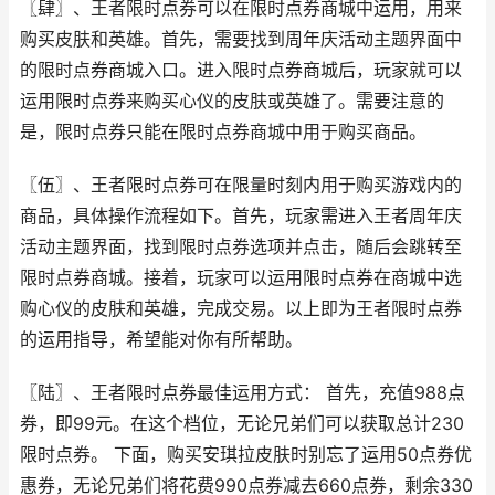
〖肆〗、王者限时点券可以在限时点券商城中运用，用来
购买皮肤和英雄。首先，需要找到周年庆活动主题界面中
的限时点券商城入口。进入限时点券商城后，玩家就可以
运用限时点券来购买心仪的皮肤或英雄了。需要注意的
是，限时点券只能在限时点券商城中用于购买商品。
〖伍〗、王者限时点券可在限量时刻内用于购买游戏内的
商品，具体操作流程如下。首先，玩家需进入王者周年庆
活动主题界面，找到限时点券选项并点击，随后会跳转至
限时点券商城。接着，玩家可以运用限时点券在商城中选
购心仪的皮肤和英雄，完成交易。以上即为王者限时点券
的运用指导，希望能对你有所帮助。
〖陆〗、王者限时点券最佳运用方式： 首先，充值988点
券，即99元。在这个档位，无论兄弟们可以获取总计230
限时点券。 下面，购买安琪拉皮肤时别忘了运用50点券优
惠券，无论兄弟们将花费990点券减去660点券，剩余330