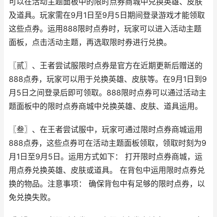
可以在活动主题面板中的限时点券商城中兑换英雄、皮肤
及道具。玩家需在9月1日至9月5日期间登录游戏才能领取
这些点券。运用888限时点券时，玩家可以进入活动主题
面板，点击活动主题，再选取限时券进行兑换。
〖贰〗、王者尝试服限时点券是官方在近期更新后赠送的
888点券，玩家可以用于兑换英雄、皮肤等。在9月1日到9
月5日之间登录后即可领取。888限时点券可以通过活动主
题面板中的限时点券商城中兑换英雄、皮肤、道具运用。
〖叁〗、在王者尝试服中，玩家可通过限时点券商城运用
888点券，这些点券可在活动主题面板领取，领取时刻为9
月1日至9月5日。运用方式如下： 打开限时点券商城，运
用点券兑换英雄、皮肤或道具。 在背包中运用限时点券兑
换的物品。注意事项： 确保背包中有足够的限时点券，以
免兑换失败。