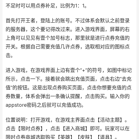
不足时可以用点券补足，比例为1：1。
首先打开王者，登陆上的账号。不过体系会默认之前登录
的服务器，这个要记得改过来。进入游戏界面，屏幕的右
上角可以见见有壹个加号标志，那里就是进行点券充值的
开关。根据自己需要充值几许点券，选取相对应的图标点
击。
进入游戏，在游戏界面上边有壹个“+”的符号，如图中标记
所示，点击一下。接着就会跳出充值页面，点击右边“去充
值”的按钮。这是出现点券购买页面，点击你想要充值的点
券数量，体系会弹出一条确认提醒，点击购买。输入你的
appstore密码之后就可以充值成功。
位置说明：打开游戏，在游戏主界面点击【活动主题】。
点击【限时点券】，点击【进入商城】即可。玩家可以在
限时点券商城选取购买【英雄】【皮肤】【道具】。