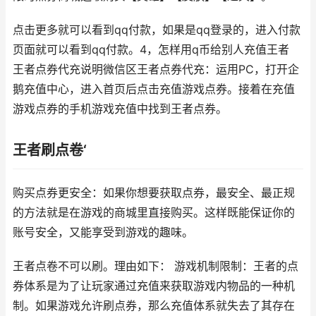
点击更多就可以看到qq付款，如果是qq登录的，进入付款
页面就可以看到qq付款。4，怎样用q币给别人充值王者
王者点券代充说明微信区王者点券代充：运用PC，打开企
鹅充值中心，进入首页后点击充值游戏点券。接着在充值
游戏点券的手机游戏充值中找到王者点券。
王者刷点卷‘
购买点券更安全：如果你想要获取点券，最安全、最正规
的方法就是在游戏的商城里直接购买。这样既能保证你的
账号安全，又能享受到游戏的趣味。
王者点卷不可以刷。理由如下： 游戏机制限制：王者的点
券体系是为了让玩家通过充值来获取游戏内物品的一种机
制。如果游戏允许刷点券，那么充值体系就失去了其存在