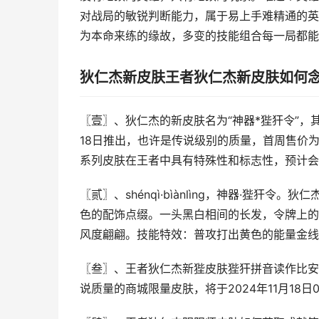
对战局的敏锐判断能力，属于易上手难精通的英
为本命来练的缘故，多变的技能组合每一局都能
狄仁杰新皮肤王者狄仁杰新皮肤如何
〖壹〗、狄仁杰的新皮肤名为“神器*狴犴令”，其中
18日推出，也许是传说级别的质量，首周售价为
系列皮肤在王者中具有特殊性和标志性，预计会
〖贰〗、shénqì·bìànlìng，神器·狴
色的配饰点缀。一头黑白相间的长发，令牌上的
风度翩翩。技能特效：普攻打出黄色的能量金线
〖叁〗、王者狄仁杰新狴皮肤狴犴拼音读作比安
说质量的商城限量皮肤，将于2024年11月18日