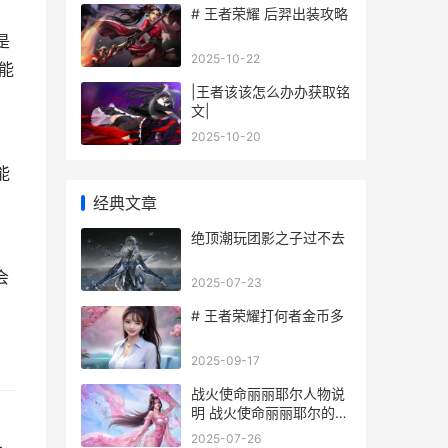
# 王者荣耀 后羿出装攻略
是
2025-10-22
能
|王者该该怎么办办获取铭
文|
2025-10-20
能
经典文章
绝顶潮玩团影之子过不去
会
2025-07-23
# 王者荣耀打何者金币多
2025-09-17
战火使命丽丽耶尔人物说
明 战火使命丽丽耶尔的皮
。
肤怎么获得
2025-07-26