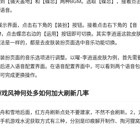
到【铺天盖地】和【蝶恋】两种BGM。选取【蝶恋】，接着点
语音。
展示界面，点击右下角的【装扮】按钮。接着点击右下角的【音
M，点击蝶恋右边的【运用】按钮即可切换。其实李逍遥这款皮
法是一样的，都是去皮肤装扮页面选中音乐功能切换。
装扮页面的音乐选项进行调整。以曜-李逍遥皮肤为例，首先需
后进入语音配置界面。在语音配置界面中，可以看到两个语音包
可完成更换操作。
游戏风神何处多如何加大刷新几率
舟和雪地后面，红方舟刷新点处不要建家，不然不会刷新。2，
手机游戏水泥获取方式有三种，分别是印痕解开制作、掏河狸窝