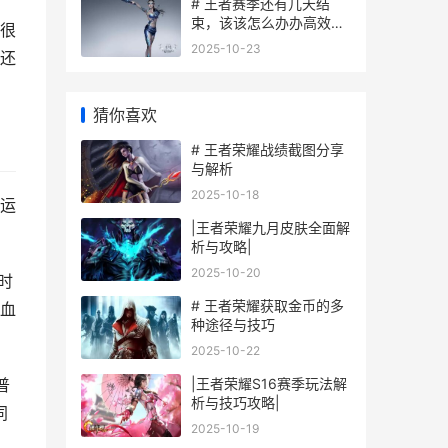
# 王者赛季还有几天结
束，该该怎么办办高效冲
很
刺赛季奖励
2025-10-23
还
猜你喜欢
# 王者荣耀战绩截图分享
与解析
2025-10-18
运
|王者荣耀九月皮肤全面解
析与攻略|
2025-10-20
时
# 王者荣耀获取金币的多
残血
种途径与技巧
2025-10-22
|王者荣耀S16赛季玩法解
普
析与技巧攻略|
同
2025-10-19