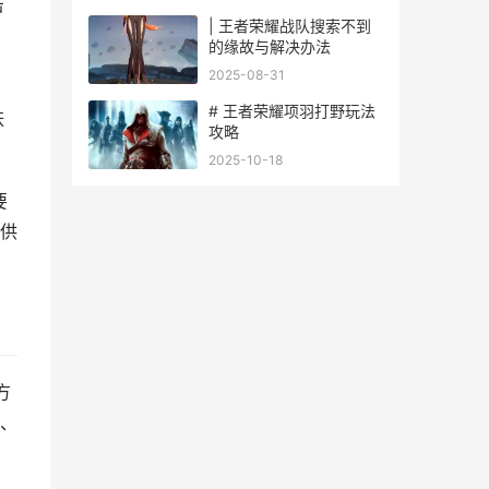
击
| 王者荣耀战队搜索不到
的缘故与解决办法
2025-08-31
# 王者荣耀项羽打野玩法
肤
攻略
2025-10-18
要
供
方
、