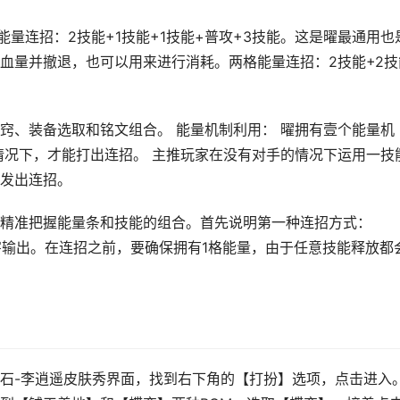
能量连招：2技能+1技能+1技能+普攻+3技能。这是曜最通用也
血量并撤退，也可以用来进行消耗。两格能量连招：2技能+2技
窍、装备选取和铭文组合。 能量机制利用： 曜拥有壹个能量机
情况下，才能打出连招。 主推玩家在没有对手的情况下运用一技
发出连招。
精准把握能量条和技能的组合。首先说明第一种连招方式：
伤害输出。在连招之前，要确保拥有1格能量，由于任意技能释放都
石-李逍遥皮肤秀界面，找到右下角的【打扮】选项，点击进入