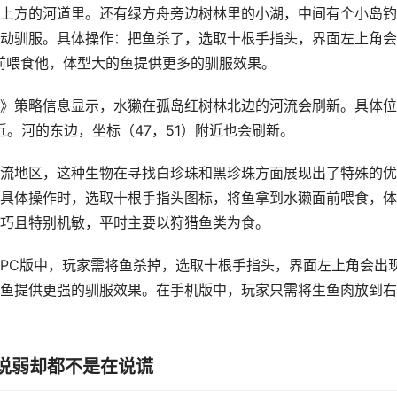
上方的河道里。还有绿方舟旁边树林里的小湖，中间有个小岛钓
动驯服。具体操作：把鱼杀了，选取十根手指头，界面左上角会
前喂食他，体型大的鱼提供更多的驯服效果。
》策略信息显示，水獭在孤岛红树林北边的河流会刷新。具体位
近。河的东边，坐标（47，51）附近也会刷新。
流地区，这种生物在寻找白珍珠和黑珍珠方面展现出了特殊的优
具体操作时，选取十根手指头图标，将鱼拿到水獭面前喂食，体
巧且特别机敏，平时主要以狩猎鱼类为食。
PC版中，玩家需将鱼杀掉，选取十根手指头，界面左上角会出
鱼提供更强的驯服效果。在手机版中，玩家只需将生鱼肉放到右
说弱却都不是在说谎