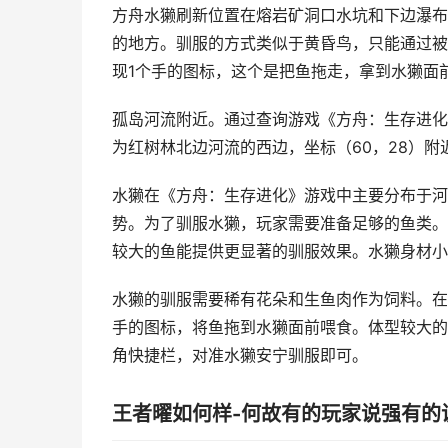
方舟水獭刷新位置在熔岩矿洞口水坑和下边瀑布
的地方。驯服的方式类似于黄昏鸟，只能通过被
现1个手的图标，这个是把鱼拖走，拿到水獭面
孤岛河流附近。通过查询游戏《方舟：生存进化
为红树林北边河流的西边，坐标（60，28）附
水獭在《方舟：生存进化》游戏中主要分布于河
势。为了驯服水獭，玩家需要准备足够的鱼类。
较大的鱼能提供更显著的驯服效果。水獭身材小
水獭的驯服需要稀有花朵和生鱼肉作为饲料。在
手的图标，将鱼拖到水獭面前喂食。体型较大的
角快捷栏，对准水獭安宁驯服即可。
王者曜如何样-何故有的玩家说强有的