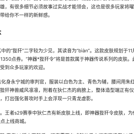
雄，有很多细节必须故事过实战才能领会，这也是很多玩家将曜
带给你不一样的新鲜感。
念
的“狴犴”二字较为少见，其读音为“bìàn”。这款皮肤规划于11
1350点券。“神器*狴犴令”将是首款属于神器传说系列的皮肤。
受到众多玩家的欢迎。
犴令。狄仁杰化身永宁城的审判官，服装以白色为主、青色为辅，腰间用朱
狴犴神兽威风凛凛，附着在狄仁杰的肩膀上，整体造型端正有仪
，打出强化普攻时手上会浮现一只青龙虚影。
。王者s29赛季中狄仁杰有新皮肤上线，即神器狴犴令皮肤，为
0点上线商城。