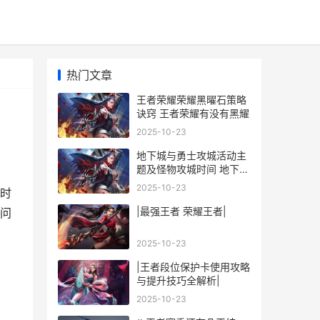
热门文章
王者荣耀荣耀黑曜石策略
诀窍 王者荣耀有没有黑耀
2025-10-23
地下城与勇士攻城活动主
题及怪物攻城时间 地下城
与勇士攻击键是哪个键
2025-10-23
时
|最强王者 荣耀王者|
问
：
2025-10-23
|王者段位保护卡使用攻略
与提升技巧全解析|
2025-10-23