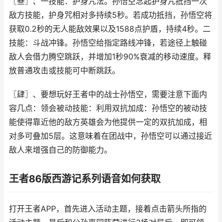
〖叁〗、一技能：护身咒法。孙悟空念起护身咒抵挡一次
敌方技能，护身咒相对多持续5秒。若成功抵挡，孙悟空将
获取0.2秒的无人能敌效果以及1588点护盾，持续4秒。二
技能：斗战冲锋。孙悟空给指定路线冲锋，若途径上触碰
敌人会借力腾空跳跃，并增加1秒90%衰减的移动速度。释
放普通攻击或技能可中断跳跃。
〖肆〗、要想玩好王者中的战士孙悟空，需要注意下面内
容几点：领会被动技能：利用双抗加成：孙悟空的被动技
能使得靠近他的敌方英雄会为他提供一定的双抗加成，相
对多可叠加5层。这意味着在团战中，孙悟空可以通过接近
敌人来增强自己的防御能力。
王者86版西游记系列语音如何获取
打开王者APP，首先进入活动主题，接着点击箭头所指的