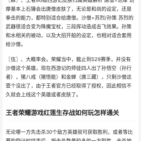
〖肆〗、王者86版西游记皮肤归属英雄解析 唐僧=达摩 达
摩基本上石锤会出唐僧皮肤了，无论是和尚的设定，还是
拳击的能力，都特别适合给唐僧。沙僧=苏烈/孙策 苏烈的
武器很适合变为降魔宝杖，三段挥动造成击飞效果。孙策
和水相关的被动，以及大招开船的设定，也相对适合套用
给沙僧。
〖伍〗、大概率会。荣耀当中，截止到S29赛季，并没有
沙僧这个英雄，现在西游记的师徒四人出了孙悟空（孙行
者），猪八戒（猪悟能）和金蝉（唐三藏），只剩沙僧这
壹个没出了，由于王者官方已经取得了授权，因此相信不
久就会上线这个英雄或者皮肤了。
王者荣耀游戏红莲生存战如何玩怎样通关
无论哪一方先击杀30个敌方英雄就可获取胜利，或者等比
赛的倒计时结束后，按击杀数量较多的一方取胜。击杀地