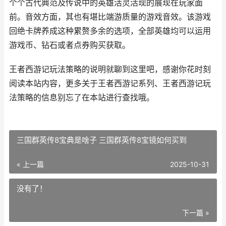
个个古代典范及传说中的英雄活灵活现的展现在玩家面
前。音效方面，其也有堪比端游质量的游戏音效。该游戏
回绝卡牌养成这种累赘多余的选项，全部英雄均可以运用
游戏币、钻石或者点券购买获取。
王者西游记玩法策略的说明就聊到这里吧，感谢你花时刻
阅读本站内容，更多关于王者西游记系列、王者西游记玩
法策略的信息别忘了在本站进行查找哦。
三国群英传8宝典是啥子 三国群英传8宝镜如何买到
« 上一篇
2025-10-31
没有了！
下一篇 »