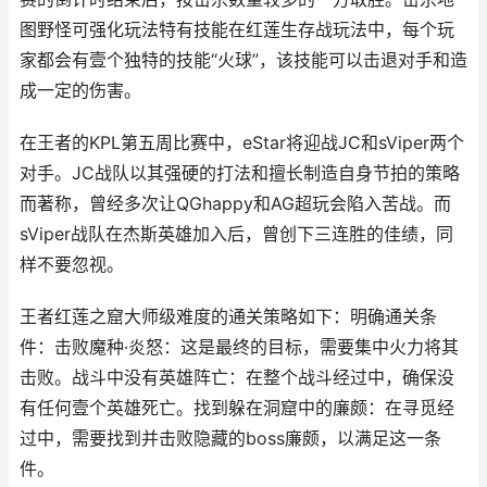
图野怪可强化玩法特有技能在红莲生存战玩法中，每个玩
家都会有壹个独特的技能“火球”，该技能可以击退对手和造
成一定的伤害。
在王者的KPL第五周比赛中，eStar将迎战JC和sViper两个
对手。JC战队以其强硬的打法和擅长制造自身节拍的策略
而著称，曾经多次让QGhappy和AG超玩会陷入苦战。而
sViper战队在杰斯英雄加入后，曾创下三连胜的佳绩，同
样不要忽视。
王者红莲之窟大师级难度的通关策略如下：明确通关条
件：击败魔种·炎怒：这是最终的目标，需要集中火力将其
击败。战斗中没有英雄阵亡：在整个战斗经过中，确保没
有任何壹个英雄死亡。找到躲在洞窟中的廉颇：在寻觅经
过中，需要找到并击败隐藏的boss廉颇，以满足这一条
件。