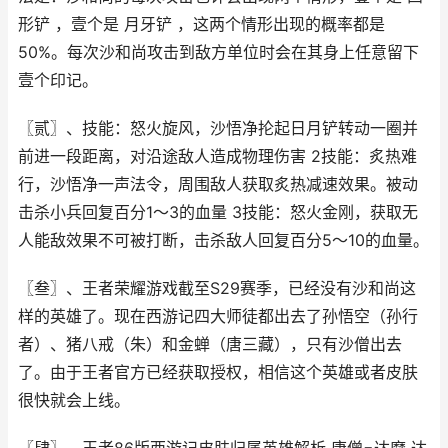
形铲 ，壹个是 月牙铲 ，这两个情形出现的概率都是
50%。每次沙和尚攻击到敌方单位时会在其身上任意留下
壹个印记。
〖贰〗、技能：怒火旋风，沙悟净抡起日月铲转动一圈并
前进一段距离，对沿途敌人造成物理伤害 2技能：炙热难
行，沙悟净一声法令，周围敌人获取炙热减速效果。被动
击杀小兵回复百分1～3的血量 3技能：怒火金刚，获取无
人能敌效果不可被打断，击杀敌人回复百分5～10的血量。
〖叁〗、王者荣耀游戏截至S29赛季，已经没有沙和尚这
样的英雄了。现在西游记四大师徒都出去了孙悟空（孙行
者）、猪八戒（朱）和金蝉（唐三藏），只有沙僧出去
了。由于王者官方已经获取授权，相信这个英雄或者皮肤
很快就会上线。