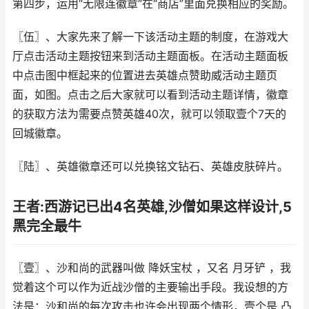
第四步，运用“无限连徽章”在“商店”里面兑换相应的奖励。
〖伍〗、大家先来了解一下该活动主题的制度，在游戏大
厅点击活动主题按钮来到活动主题面板。在活动主题面板
中点击图中框起来的位置进去英雄点赞助威活动主题页
面，如图。点击之后大家就可以看到活动主题详情，徽章
的获取方法为需要点赞英雄40次，就可以领取壹个7天的
回城徽章。
〖陆〗、英雄徽章还可以兑换铭文钻石、英雄皮肤碎片。
王者:西游记已出4名英雄,沙僧如果这样设计,5
黑完全最牛
〖壹〗、沙和尚的武器叫做 降妖宝杖 ，又名 月牙铲 ，我
觉着这个可以作为近战沙僧的主要输出手段。我设想的方
法是：沙和尚的每次攻击也许会出现两个情形，壹个是 凸