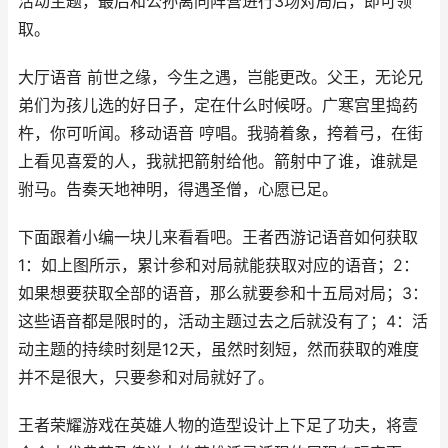
活动主题，最后和公孙离同阵营进行3场对局后，即可领
取。
大厅语音 前世之缘，今生之遇，岂能更改。父王，无论兄
弟们为孩儿选的好日子，定在什么时候呀。广寒宫里捣药
杵，你可听闻。移动语音 哼唱。我骑着象，挎着弓，在街
上看见喜爱的人，我就把箭射给他。箭射中了谁，谁就是
驸马。告奏天地神明，得遇圣僧，心愿已足。
下面跟着小编一块儿来看看吧。王者西游记语音如何获取
1：如上图所示，累计参和对局就能获取对应的语音；2：
如果想要获取全部的语音，那么就要参和十五局对局；3：
这些语音都是限时的，活动主题过去之后就没有了；4：活
动主题的持续时刻是12天，虽然时刻短，然而获取的难度
并不是很大，只要参和对局就好了。
王者荣耀游戏在英雄人物的造型设计上下足了功夫，将壹