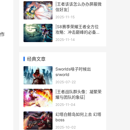
|王者该该怎么办办屏蔽微
信好友|
2025-11-15
|S8赛季荣耀王者全方位
攻略：冲击巅峰的必备指
作
南|
2025-11-14
经典文章
Sworlds啥子时候出
srworld
2025-07-22
|王者战队群头像：凝聚荣
耀与团队的象征|
2025-11-04
幻塔白鲸岛如何上去 幻塔
boss
2025-10-02