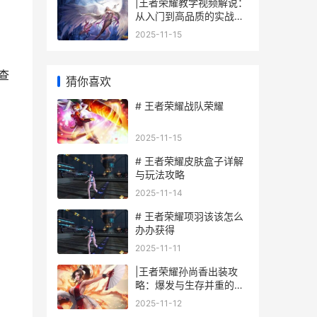
|王者荣耀教学视频解说：
从入门到高品质的实战技
巧分享|
2025-11-15
查
猜你喜欢
# 王者荣耀战队荣耀
2025-11-15
# 王者荣耀皮肤盒子详解
与玩法攻略
2025-11-14
# 王者荣耀项羽该该怎么
办办获得
2025-11-11
|王者荣耀孙尚香出装攻
略：爆发与生存并重的射
手之道|
2025-11-12