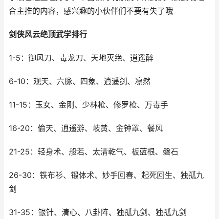
合主推的内容，感兴趣的小伙伴们不要有失了哦
剑侠风云绝顶武学排行
1-5：御风刀、毒龙刀、天地灭绝、逍遥醉
6-10：观天、六脉、四象、逍遥剑、凛然
11-15：玉女、金刚、少林枪、修罗枪、万毒手
16-20：偷天、逍遥游、岐黄、金钟罩、餐风
21-25：轻身术、般若、太清乾气、板蓝根、磐石
26-30：铁布衫、锻体术、妙手回春、起死回生、独孤九
剑
31-35：银针、清心、八卦阵、独孤九剑、独孤九剑