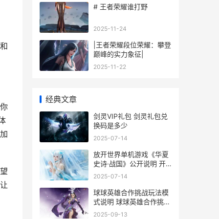
# 王者荣耀谁打野
2025-11-24
|王者荣耀段位荣耀：攀登
和
巅峰的实力象征|
2025-11-22
经典文章
你
剑灵VIP礼包 剑灵礼包兑
体
换码是多少
加
2025-07-14
放开世界单机游戏《华夏
史诗·战国》公开说明 开
望
放世界单机端游
2025-07-14
让
球球英雄合作挑战玩法模
式说明 球球英雄合作挑战
模式奖励是什么
2025-09-13