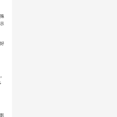
殊
示
好
，
多
影