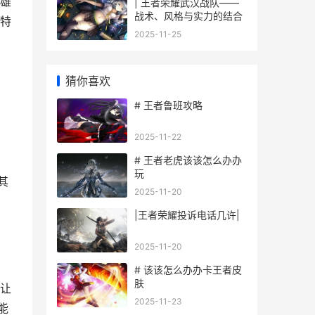
雄
| 王者荣耀武汉战队——
战术、风格与实力的结合
特
2025-11-25
猜你喜欢
# 王者鲁班攻略
2025-11-22
# 王者老虎该该怎么办办
玩
其
2025-11-20
|王者荣耀投诉电话几许|
2025-11-20
# 该该怎么办办卡王者皮
肤
让
2025-11-23
能