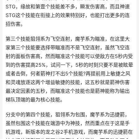
STG，缘故和第壹个技能差不多，瞬发伤害高，而且神速
STG这个技能在衔接上的效果特别好，也能打出更多的连
招伤害。
第三个技能狙翎系为飞空连射，魔芋系为瞄准，在这里大
家第三个技能要选择带瞄准而不是飞空连射，虽然飞空连
射的面板伤害高，然而瞄准这个技能可以使敌方在5秒内受
到的伤害提高25%，试问一下，5秒的时刻只要不是被眩晕
或者击倒，何者箭神打不出5个技能?再提前用上敏捷之风
和灵魂放逐这两个增益敏捷的技能，这五秒就是箭神伤害
最决定因素的五秒，而瞄准这个技能也是箭神能称为输出
梯队顶端的最为核心技能。
分支中的第四个技能，狙翎系为包围，魔芋系为迅捷箭，
虽然包围这个技能在端游中为神技，然而重点在于这是手
机游戏，新版本的龙之谷2手机游戏，而魔芋系的迅捷箭在