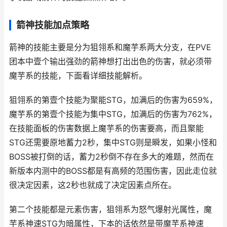
箭神技能加点策略
箭神的技能主要是分为狙翎系和魔芋系两大分支，在PVE
团本中壹个输出强劲的箭神想打出出色的伤害，就必须带
魔芋系的技能，下面看详细技能解析。
狙翎系的第壹个技能为聚能STG，加满后的伤害为659%，
魔芋系的第壹个技能为集中STG，加满后的伤害为762%，
在技能面板的伤害数据上魔芋系的伤害要高，而且聚能
STG还需要原地蓄力2秒，集中STG则是瞬发，如果小怪和
BOSS被打倒的话，蓄力2秒倒不存在多大的难题，然而在
新版本内测中的BOSS都是有高频的范围伤害，因此走位就
很决定因素，这2秒也就成了决定因素点所在。
第二个技能都是元素伤害，狙翎系为怒气爆射光属性，魔
芋系神速STG为暗属性，下本的话依然是带魔芋系神速