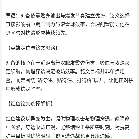
导语：刘备依靠贴身输出与爆发节奏建立优势，铭文选择
直接影响前中期压制力与滚雪球效率，合理配置能让他在
野区与对抗路形成持续领先。
【英雄定位与铭文思路】
刘备的核心在于近距离普攻触发霰弹伤害，吸血与攻速决
定续航，物理穿透决定破防效率。铭文目标并非单点堆
叠，而是围绕“站得住、贴得住、打得疼”展开，让他在对拼
中形成稳定胜率。
【红色铭文选择解析】
红色建议以异变为主，提供物理攻击与物理穿透。霰弹命
中频繁，穿透收益直观，能够缩短击杀所需时刻。对抗高
护甲目标时优势明显，野区遭遇战也更具压迫感。