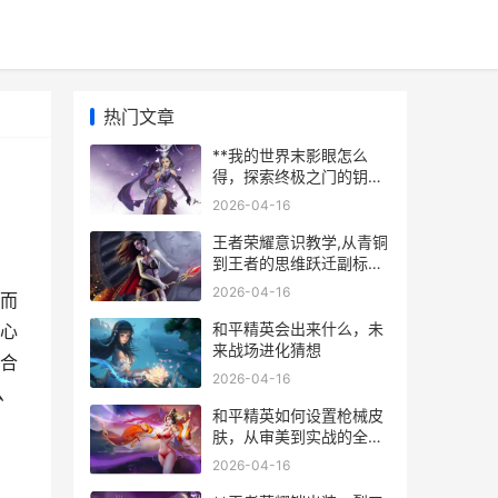
热门文章
**我的世界末影眼怎么
得，探索终极之门的钥匙
**
2026-04-16
王者荣耀意识教学,从青铜
到王者的思维跃迁副标题,
掌控节奏方能主宰战场
2026-04-16
，而
和平精英会出来什么，未
心
来战场进化猜想
合
2026-04-16
么
和平精英如何设置枪械皮
肤，从审美到实战的全方
位解析，副标题，打造属
2026-04-16
于你的个性化武器库