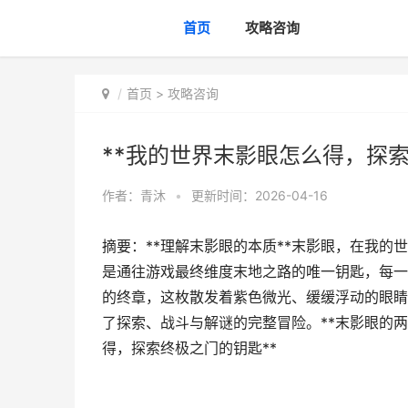
首页
攻略咨询
首页
>
攻略咨询
**我的世界末影眼怎么得，探索
作者：
青沐
•
更新时间：2026-04-16
摘要：**理解末影眼的本质**末影眼，在我
是通往游戏最终维度末地之路的唯一钥匙，每一
的终章，这枚散发着紫色微光、缓缓浮动的眼睛
了探索、战斗与解谜的完整冒险。**末影眼的两
得，探索终极之门的钥匙**