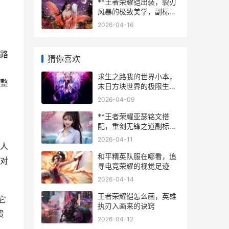
**王者荣耀铠出装，裂刃
风暴的极致美学，副标题
暴烈与优雅的刀锋艺术**
2026-04-16
路
猜你喜欢
求生之路我的世界小本，
整
末日方块世界的极限生存
挑战
2026-04-09
**王者荣耀亚瑟铭文搭
配，重剑无锋之道副标题
**
2026-04-11
人
和平精英队服在哪看，追
对
寻电竞荣耀的视觉足迹
2026-04-14
王者荣耀铠怎么画，英雄
它
执刃入画来的诀窍
贵
2026-04-12