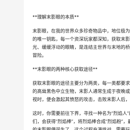
**理解末影眼的本质**
末影眼，在我的世界众多珍奇物品中，地位极为
的唯一钥匙，每一个资深玩家都深知，获取末影
光、缓缓浮动的眼睛，是连结主世界与末地的桥
冒险。
**末影眼的两种核心获取途径**
获取末影眼的途径主要分为两类，每一类都要求
的高耸黑色中立生物，末影人通常生成于夜晚或
视时，便会激起其愤怒的攻击，击败末影人后，
这时，你需要前往下界，寻找一种名为“烈焰人
们，会获得“烈焰棒”，将烈焰棒合成“烈焰粉”
的末影眼便诞生了，这个过程充满挑战，需要玩