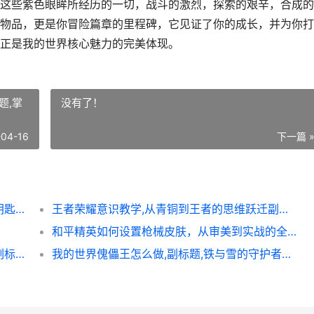
这些紫色眼眸所经历的一切，战斗的激烈，探索的艰辛，合成的
物品，更是你冒险篇章的里程碑，它见证了你的成长，并为你打
正是我的世界核心魅力的完美体现。
题,掌
没有了！
-04-16
下一篇 
**我的世界末影眼怎么得，探索终极之门的钥匙**
王者荣耀意识教学,从青铜到王者的思维跃迁副标题,掌控节奏方能主宰战场
和平精英如何设置枪械皮肤，从审美到实战的全方位解析，副标题，打造属于你的个性化武器库
**王者荣耀铠出装，裂刃风暴的极致美学，副标题暴烈与优雅的刀锋艺术**
我的世界傀儡王怎么做,副标题,铁与雪的守护者建造指南