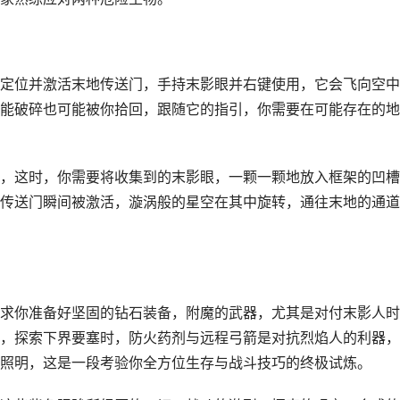
定位并激活末地传送门，手持末影眼并右键使用，它会飞向空中
能破碎也可能被你拾回，跟随它的指引，你需要在可能存在的地
，这时，你需要将收集到的末影眼，一颗一颗地放入框架的凹槽
传送门瞬间被激活，漩涡般的星空在其中旋转，通往末地的通道
求你准备好坚固的钻石装备，附魔的武器，尤其是对付末影人时
，探索下界要塞时，防火药剂与远程弓箭是对抗烈焰人的利器，
照明，这是一段考验你全方位生存与战斗技巧的终极试炼。