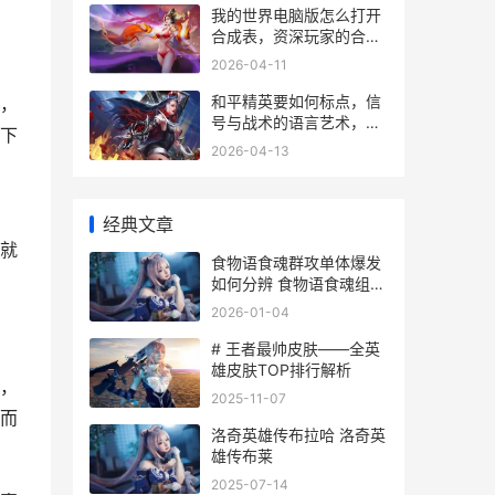
我的世界电脑版怎么打开
合成表，资深玩家的合成
指南
2026-04-11
和平精英要如何标点，信
，
号与战术的语言艺术，副
下
标题，从新手到高手的沟
2026-04-13
通密码
经典文章
就
食物语食魂群攻单体爆发
如何分辨 食物语食魂组队
攻略
2026-01-04
# 王者最帅皮肤——全英
雄皮肤TOP排行解析
，
2025-11-07
而
洛奇英雄传布拉哈 洛奇英
雄传布莱
2025-07-14