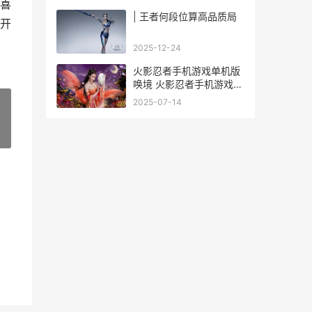
喜
| 王者何段位算高品质局
开
2025-12-24
火影忍者手机游戏单机版
唤境 火影忍者手机游戏排
行榜
2025-07-14
»