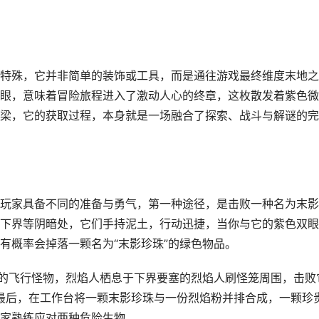
特殊，它并非简单的装饰或工具，而是通往游戏最终维度末地之
眼，意味着冒险旅程进入了激动人心的终章，这枚散发着紫色微
梁，它的获取过程，本身就是一场融合了探索、战斗与解谜的完
玩家具备不同的准备与勇气，第一种途径，是击败一种名为末影
下界等阴暗处，它们手持泥土，行动迅捷，当你与它的紫色双眼
有概率会掉落一颗名为“末影珍珠”的绿色物品。
”的飞行怪物，烈焰人栖息于下界要塞的烈焰人刷怪笼周围，击败
，最后，在工作台将一颗末影珍珠与一份烈焰粉并排合成，一颗珍
家熟练应对两种危险生物。