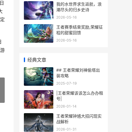
日
我的水世界求生返航，浪
潮尽头的归乡史诗
大
2026-05-16
定
王者赛季结束奖励,荣耀征
程的甜蜜回馈
2026-05-16
日
游
经典文章
## 王者荣耀刘禅偷塔出
装攻略
2025-07-19
|王者荣耀该该怎么办办租
»
号|
2026-01-14
王者荣耀钟馗大招闪现实
战解析
2026-01-31