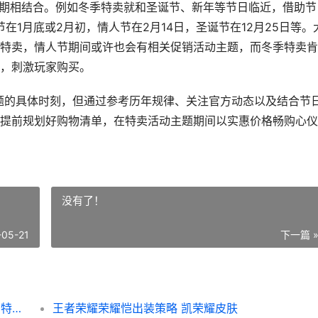
特时期相结合。例如冬季特卖就和圣诞节、新年等节日临近，借助节
在1月底或2月初，情人节在2月14日，圣诞节在12月25日等。
特卖，情人节期间或许也会有相关促销活动主题，而冬季特卖肯
，刺激玩家购买。
动主题的具体时刻，但通过参考历年规律、关注官方动态以及结合节
提前规划好购物清单，在特卖活动主题期间以实惠价格畅购心仪
没有了！
-05-21
下一篇 
2026年Steam特卖活动主题何时举办 steam特惠2020
王者荣耀荣耀恺出装策略 凯荣耀皮肤