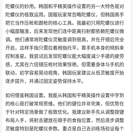
陀螺仪的妙用。韩国和平精英操作设置的另一大特色是对
陀螺仪的极致运用。国服玩家常忽略陀螺仪，但韩国高手
把它当作压枪和跟枪的核心工具。我最初只用陀螺仪进行
小幅度瞄准，后来发现他们连中距离扫射都依赖陀螺仪微
调。他们通常将陀螺仪灵敏度调到很高，并在开镜后完全
开启，这样手指只需拉着拇指托平，靠手机本身的倾斜来
控制准星。我尝试后发现陀螺仪能大幅度减少手搓的疲劳
感，尤其在六倍镜压枪时效果惊艳。但需要身体与手机的
联动，初学容易晃动视角，韩国玩家建议从低灵敏度开始
逐步提升，并通过固定姿势保持水平。
如何借鉴韩国设置。我能从韩国和平精英操作设置中学到
的核心是打破常规思维。他们的键位并非完美，但优势在
于针对特定场景做了极致优化。我建议新手先从调整按键
布局入手，将射击键放在顺手的食指位置，然后逐步调整
灵敏度特别是陀螺仪参数。重点是自己去训练场验证每个