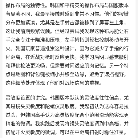
操作布局的独特性。韩国和平精英的操作布局与国服版本
有显著不同，我最早接触时感到非常不习惯。他们的按键
分布更加紧凑，尤其是左手射击键被移到了屏幕左上角，
这让我前期频繁误触。但经过尝试我发现这种布局能让右
手完全专注于瞄准和压枪，左手拇指则轻松控制移动与开
火。韩国玩家普遍推崇这种设计，因为它减少了手指的行
程距离，在近战对枪时反应更快。我学习后明显感觉腰射
和拜佛枪法更流畅，但需要时间适应肌肉记忆。另一个特
点是地图和背包键被缩小并移至边缘，避免了遮挡视野，
这种细节处理体现了他们对战场信息的重视。
灵敏度设置的讲究。韩国版本默认的灵敏度往往偏高，尤
其是镜头灵敏度和陀螺仪灵敏度。我起初认为这样容易拉
过头，但韩国高手认为高灵敏度配合小范围滑动能实现更
精准的微调。我实践后发现将镜头灵敏度调到中高档，并
搭配开火灵敏度的微调，可以在中距离扫射时稳住准星。