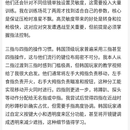
他们还会针对不同倍镜单独设置灵敏度，这需要投入大量
训练。我在训练场花了两周才找到适合自己的参数，核心
是保证压枪时准星不飘。高灵敏度带来的好处是转身和拉
枪极快，这对应对突发遭遇战至关重要，但前提是必须掌
握指法控制。
三指与四指的操作习惯。韩国顶级玩家普遍采用三指甚至
四指操作，这与他们流行的键位布局密不可分。我本人从
二指过渡到三指时感到门槛极高，但韩国玩家的教学视频
给了我很大启发。他们通常将左手大拇指负责移动，左手
食指负责开火，右手大拇指负责瞄准和按钮，这种分工能
实现移动开火同时进行。四指则更进一步，将蹲趴、探头
等动作分配给无名指或中指。我尝试后觉得四指在近战时
的秒蹲秒趴确实占优，但需要手指高度协调。韩国玩家通
过自定义按键大小和透明度来区分功能，甚至将开镜键调
成透明来减少遮挡，这种细节值得学习。