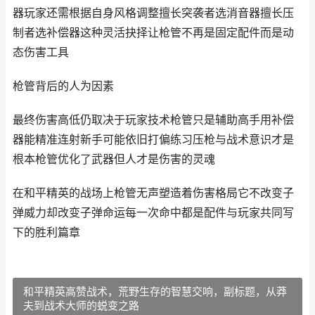
器玩家还需根据自身风格调整擅长突袭者选消音器擅长压
制者选补偿器这种灵活抉择让枪管不再是固定配件而是动
态伤害工具
枪管背后的人为因素
最终伤害高低仍取决于玩家技术枪管只是辅助高手用补偿
器能精准连射新手可能依旧打偏练习压枪与战术意识才是
根本枪管优化了武器但人才是伤害的灵魂
在和平精英的战场上枪管无声塑造着伤害格局它不改变子
弹威力却改变子弹命运每一次命中都是配件与玩家共同写
下的胜利篇章
和平精英高赞战术，荒野生存的智慧交响，副标题，从莽
夫到战术大师的蜕变之路