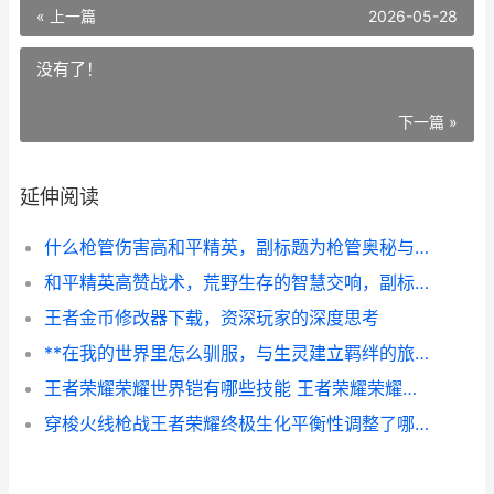
« 上一篇
2026-05-28
没有了！
下一篇 »
延伸阅读
什么枪管伤害高和平精英，副标题为枪管奥秘与实战抉择
和平精英高赞战术，荒野生存的智慧交响，副标题，从莽夫到战术大师的蜕变之路
王者金币修改器下载，资深玩家的深度思考
**在我的世界里怎么驯服，与生灵建立羁绊的旅程**
王者荣耀荣耀世界铠有哪些技能 王者荣耀荣耀世界下载
穿梭火线枪战王者荣耀终极生化平衡性调整了哪些内容 穿梭火线枪战王者如何获得帝皇铠甲皮肤