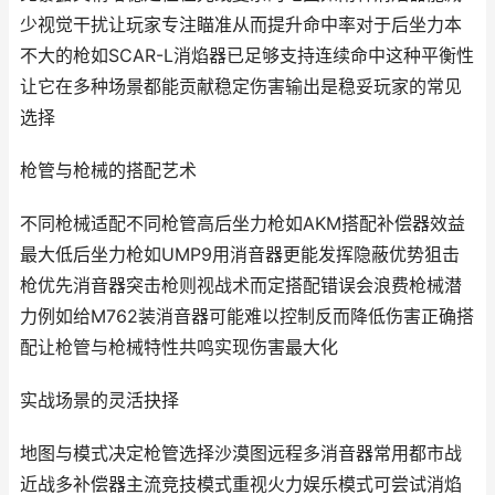
少视觉干扰让玩家专注瞄准从而提升命中率对于后坐力本
不大的枪如SCAR-L消焰器已足够支持连续命中这种平衡性
让它在多种场景都能贡献稳定伤害输出是稳妥玩家的常见
选择
枪管与枪械的搭配艺术
不同枪械适配不同枪管高后坐力枪如AKM搭配补偿器效益
最大低后坐力枪如UMP9用消音器更能发挥隐蔽优势狙击
枪优先消音器突击枪则视战术而定搭配错误会浪费枪械潜
力例如给M762装消音器可能难以控制反而降低伤害正确搭
配让枪管与枪械特性共鸣实现伤害最大化
实战场景的灵活抉择
地图与模式决定枪管选择沙漠图远程多消音器常用都市战
近战多补偿器主流竞技模式重视火力娱乐模式可尝试消焰