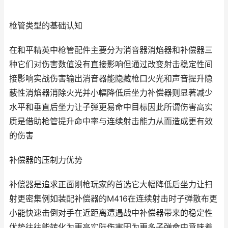
枪管类型的基础认知
在和平精英中枪管配件主要分为消音器消焰器和补偿器三
种它们对伤害数值没有直接影响但通过改变射击稳定性间
接影响实战伤害输出消音器能隐藏枪口火光和声音提升隐
蔽性消焰器消除火光并小幅降低后坐力补偿器则显著减少
水平和垂直后坐力让子弹更易命中目标因此所谓伤害高实
质是借助枪管提升命中率与连续射击能力从而造成更有效
的伤害
补偿器的压制力优势
补偿器是追求正面刚枪玩家的首选它大幅降低后坐力让扫
射更密集例如装配补偿器的M416在连续射击时子弹散布更
小能快速击倒对手在近距离遭遇战中补偿器带来的稳定性
优势往往能转化为更高实际伤害因为更多子弹命中意味着