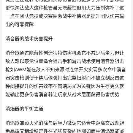
更快淘汰敌人这种枪管虽无隐蔽性但用火力压制弥补了这
一点在团队竞技或决赛圈激战中补偿器是提升团队伤害输
出的可靠保障
消音器的战术伤害提升
消音器通过隐蔽性创造独特伤害机会它不减少后坐力但让
敌人难以察觉位置适合狙击手和游击战术使用消音器狙击
枪如AWM能在敌人不知来源时连续开火实现多次命中消音
器突击枪则便于绕后偷袭打出完整扫射而不被立刻反击这
种间接提升的伤害效率在高端局尤为关键因为生存更久就
能输出更多伤害消音器让玩家从战术层面获得伤害优势
消焰器的平衡之道
消焰器兼顾火光消除与后坐力微调它适合中距离交战既避
免暴露又稍增稳定性在光线复杂的地图如雨林消焰器能减