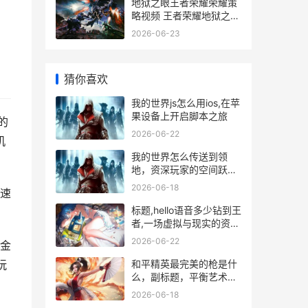
地狱之眼王者荣耀荣耀策
略视频 王者荣耀地狱之眼
手感不好
2026-06-23
猜你喜欢
我的世界js怎么用ios,在苹
果设备上开启脚本之旅
的
2026-06-22
机
我的世界怎么传送到领
地，资深玩家的空间跃迁
指南，副标题，掌握指令
2026-06-18
速
与权限畅游专属领土
标题,hello语音多少钻到王
者,一场虚拟与现实的资源
换算
2026-06-22
金
和平精英最完美的枪是什
玩
么，副标题，平衡艺术与
实战的终极答案
2026-06-18