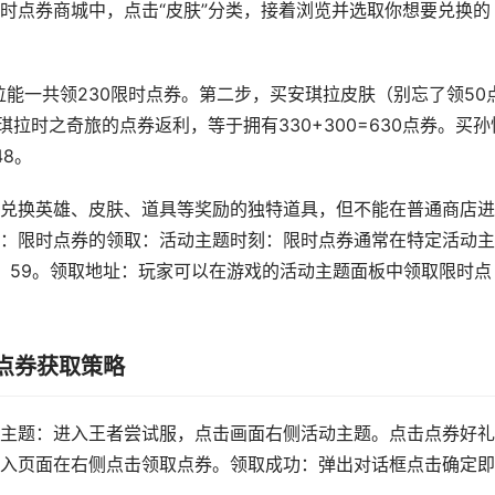
时点券商城中，点击“皮肤”分类，接着浏览并选取你想要兑换的
档位能一共领230限时点券。第二步，买安琪拉皮肤（别忘了领50
安琪拉时之奇旅的点券返利，等于拥有330+300=630点券。买孙
48。
兑换英雄、皮肤、道具等奖励的独特道具，但不能在普通商店进
：限时点券的领取：活动主题时刻：限时点券通常在特定活动主
3：59。领取地址：玩家可以在游戏的活动主题面板中领取限时点
点券获取策略
主题：进入王者尝试服，点击画面右侧活动主题。点击点券好礼
入页面在右侧点击领取点券。领取成功：弹出对话框点击确定即