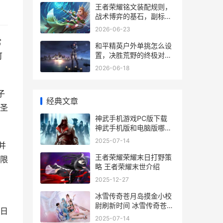
王者荣耀铭文装配规则，
战术博弈的基石，副标
题，细微之处定胜负。
2026-06-23
常
和平精英户外单挑怎么设
置，决胜荒野的终极对决
可
指南
2026-06-18
子
经典文章
圣
神武手机游戏PC版下载
神武手机版和电脑版哪个
好玩
2025-07-14
并
王者荣耀荣耀末日打野策
限
略 王者荣耀末世介绍
2025-12-27
冰雪传奇苍月岛摸金小校
尉刷新时间 冰雪传奇苍月
0日
岛劫烬玄晶如何获得
2025-07-14