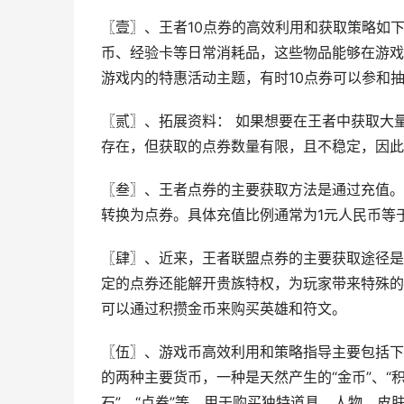
〖壹〗、王者10点券的高效利用和获取策略如下
币、经验卡等日常消耗品，这些物品能够在游戏
游戏内的特惠活动主题，有时10点券可以参和
〖贰〗、拓展资料： 如果想要在王者中获取大量
存在，但获取的点券数量有限，且不稳定，因此
〖叁〗、王者点券的主要获取方法是通过充值。
转换为点券。具体充值比例通常为1元人民币等
〖肆〗、近来，王者联盟点券的主要获取途径是
定的点券还能解开贵族特权，为玩家带来特殊的
可以通过积攒金币来购买英雄和符文。
〖伍〗、游戏币高效利用和策略指导主要包括下
的两种主要货币，一种是天然产生的“金币”、“
石”、“点券”等，用于购买独特道具、人物、皮