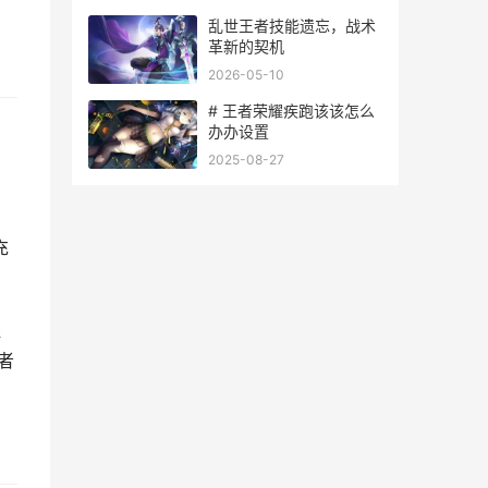
乱世王者技能遗忘，战术
革新的契机
2026-05-10
# 王者荣耀疾跑该该怎么
办办设置
2025-08-27
充
。
程
者