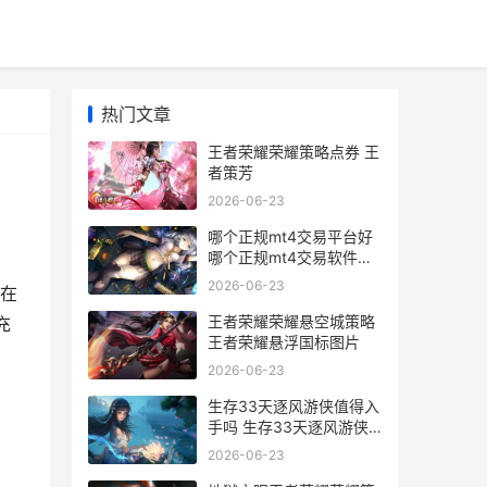
热门文章
王者荣耀荣耀策略点券 王
者策芳
2026-06-23
哪个正规mt4交易平台好
哪个正规mt4交易软件好
用
2026-06-23
在
王者荣耀荣耀悬空城策略
充
王者荣耀悬浮国标图片
2026-06-23
生存33天逐风游侠值得入
手吗 生存33天逐风游侠
和机械之心
2026-06-23