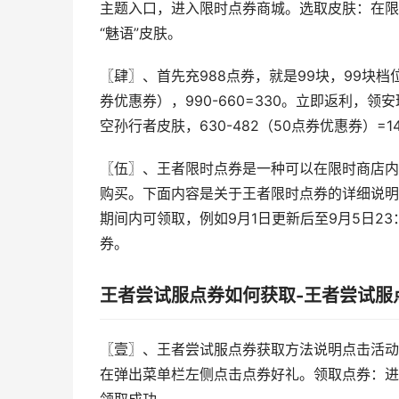
主题入口，进入限时点券商城。选取皮肤：在限
“魅语”皮肤。
〖肆〗、首先充988点券，就是99块，99块
券优惠券），990-660=330。立即返利，领
空孙行者皮肤，630-482（50点券优惠券）=1
〖伍〗、王者限时点券是一种可以在限时商店内
购买。下面内容是关于王者限时点券的详细说明
期间内可领取，例如9月1日更新后至9月5日2
券。
王者尝试服点券如何获取-王者尝试服
〖壹〗、王者尝试服点券获取方法说明点击活动
在弹出菜单栏左侧点击点券好礼。领取点券：进