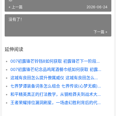
« 上一篇
2026-06-24
没有了！
下一篇 »
延伸阅读
007初露锋芒铃铛8如何获取 初露锋芒下一阶段是什么
007初露锋芒纪念品鸡尾酒餐巾纸如何获取 初露锋芒啥意思
这城有良田怎么提升僚属威仪 这城有良田怎么删除服务器角色
七界梦谭装备词条怎么组合 七界传说(心梦无痕)最新章节
和平精英真正的打法教学，从钢枪莽夫到战术大师的蜕变
王者荣耀排位漏洞刷星，一场虚幻胜利背后的代价，副标题，游戏公平与玩家责任的沉思