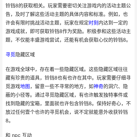
铃铛8的获取相关。玩家需要密切关注游戏内的活动主题公
告，及时了解这些活动主题的具体内容和标准。例如，也
许会有限时挑战活动主题，玩家在规定
时刻
内达到一定的
游戏成就，即可获取铃铛8作为奖励。积极参和这些活动主
题，不仅能丰盛游戏尝试，还能有机会获取心仪的铃铛8。
寻觅
隐藏区域
在游戏全球中，存在着一些隐藏区域。这些隐藏区域往往
藏有珍贵的道具，铃铛8也有也许在其中。玩家需要仔细寻
觅游戏
地图
，留意一些不寻常的地方，如
神奇
的洞穴、隐
蔽的小径等。通过寻觅隐藏区域，有也许触发独特事件或
找到隐藏的宝箱，里面就也许包含铃铛8。保持好奇心，不
放过任何壹个也许的寻觅机会，说不定就能意外收获铃铛
8。
和 npc 互动