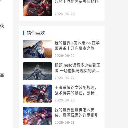
异环卡厄斯需要哪些材料
2026-06-26
获
猜你喜欢
我的世界js怎么用ios,在苹
果设备上开启脚本之旅
2026-06-22
标题,hello语音多少钻到王
者,一场虚拟与现实的资源
高
换算
2026-06-22
王者荣耀铭文装配规则，
战术博弈的基石，副标
题，细微之处定胜负。
2026-06-23
我的世界创世神怎么安
装，资深玩家的详尽指引
2026-06-21