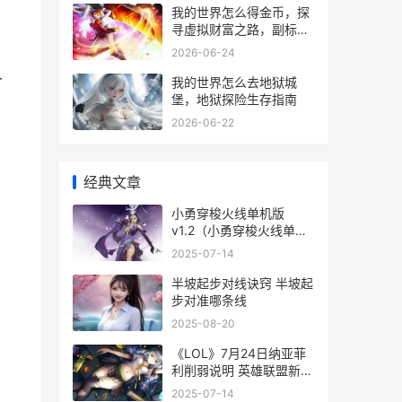
我的世界怎么得金币，探
寻虚拟财富之路，副标
题，资深玩家经济系统全
2026-06-24
解析
人
我的世界怎么去地狱城
堡，地狱探险生存指南
2026-06-22
经典文章
小勇穿梭火线单机版
v1.2（小勇穿梭火线单机
版v1.2：重温典范 火线穿
2025-07-14
越
半坡起步对线诀窍 半坡起
步对准哪条线
2025-08-20
《LOL》7月24日纳亚菲
利削弱说明 英雄联盟新版
本纳什之牙
2025-07-14