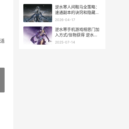
逆水寒人间鞍马全策略：
速通副本的诀窍和隐藏彩
蛋 逆水寒人间不值得
2026-04-17
逆水寒手机游戏相思门加
入方式/信物获得 逆水寒
手机app
活
2025-07-14
»