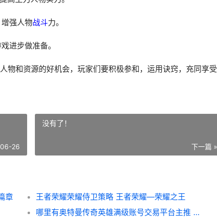
，增强人物
战斗
力。
游戏进步做准备。
人物和资源的好机会，玩家们要积极参和，运用诀窍，充同享受
没有了！
-06-26
下一篇 
篇章
王者荣耀荣耀侍卫策略 王者荣耀—荣耀之王
哪里有奥特曼传奇英雄满级账号交易平台主推 有没有奥特曼英雄传