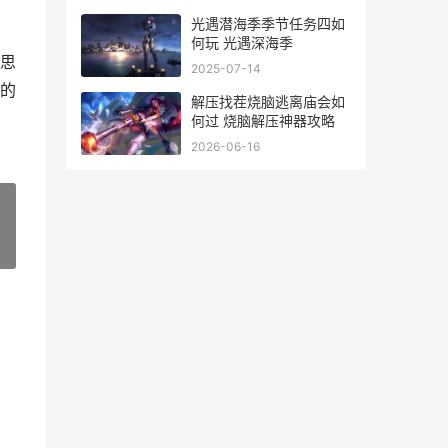
光遇潜海季季节任务四如
何玩 光遇深海季
思
2025-07-14
的
解压找茬烧脑逃离庙会如
何过 烧脑解压神器攻略
2026-06-16
»