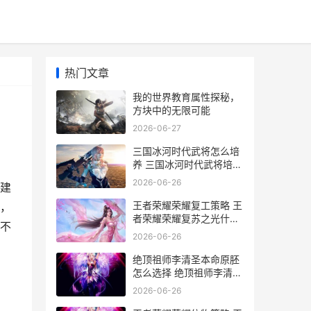
热门文章
我的世界教育属性探秘，
方块中的无限可能
2026-06-27
三国冰河时代武将怎么培
养 三国冰河时代武将培养
顺序
2026-06-26
建
王者荣耀荣耀复工策略 王
，
者荣耀荣耀复苏之光什么
不
意思
2026-06-26
绝顶祖师李清圣本命原胚
怎么选择 绝顶祖师李清圣
是谁
2026-06-26