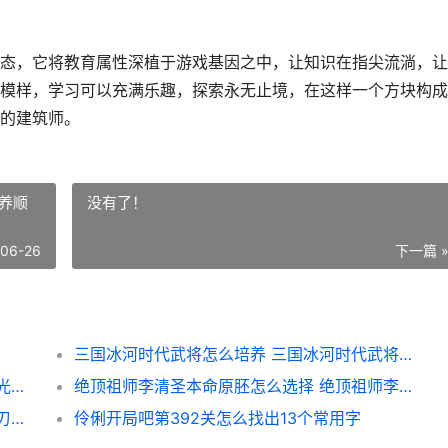
态，它将教育属性深植于游戏基因之中，让知识在指尖流淌，让
模样，学习可以充满乐趣，探索永无止境，在这样一个方块构成
的建筑师。
养顺
没有了！
-06-26
下一篇 
三国冰河时代武将怎么培养 三国冰河时代武将培养顺序
王者荣耀荣耀复工策略 王者荣耀荣耀复苏之光什么意思
绝顶祖师李清圣本命原胚怎么选择 绝顶祖师李清圣是谁
王者荣耀荣耀信物策略 王者荣耀荣耀信念之刃怎么获得
伶俐开局吧第392关怎么找出13个常用字