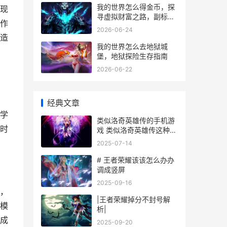
我的世界怎么得金币，探
现
寻虚拟财富之路，副标
作
题，资深玩家经济系统全
2026-06-24
解析
造
我的世界怎么去地狱城
堡，地狱探险生存指南
2026-06-22
经典文章
学
类似洛奇英雄传的手机游
时
戏 类似洛奇英雄传这种类
型的游戏
2025-07-14
# 王者荣耀该该怎么办办
调成竖屏
2025-09-16
，
|王者荣耀掉分不封号解
模
析|
成
2025-09-20