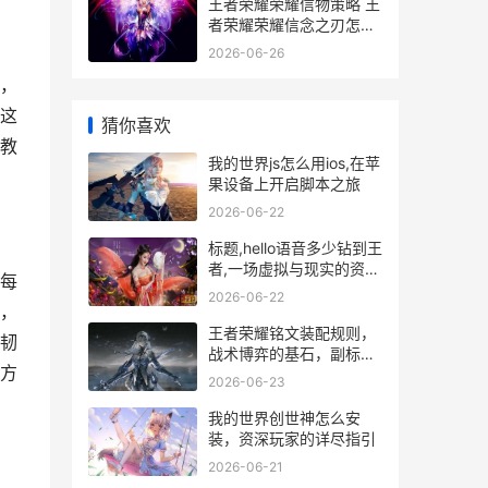
王者荣耀荣耀信物策略 王
者荣耀荣耀信念之刃怎么
获得
2026-06-26
，
这
猜你喜欢
教
我的世界js怎么用ios,在苹
果设备上开启脚本之旅
2026-06-22
标题,hello语音多少钻到王
者,一场虚拟与现实的资源
每
换算
2026-06-22
，
王者荣耀铭文装配规则，
韧
战术博弈的基石，副标
方
题，细微之处定胜负。
2026-06-23
我的世界创世神怎么安
装，资深玩家的详尽指引
2026-06-21