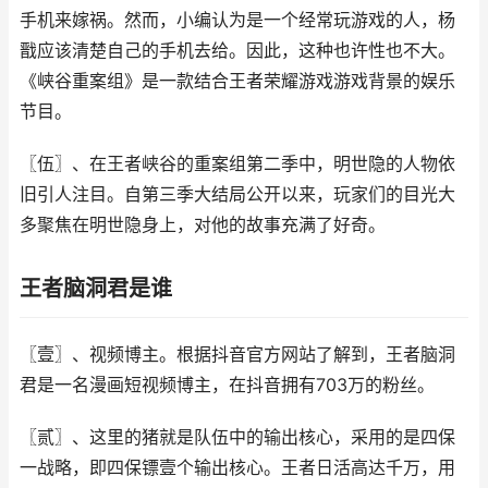
手机来嫁祸。然而，小编认为是一个经常玩游戏的人，杨
戬应该清楚自己的手机去给。因此，这种也许性也不大。
《峡谷重案组》是一款结合王者荣耀游戏游戏背景的娱乐
节目。
〖伍〗、在王者峡谷的重案组第二季中，明世隐的人物依
旧引人注目。自第三季大结局公开以来，玩家们的目光大
多聚焦在明世隐身上，对他的故事充满了好奇。
王者脑洞君是谁
〖壹〗、视频博主。根据抖音官方网站了解到，王者脑洞
君是一名漫画短视频博主，在抖音拥有703万的粉丝。
〖贰〗、这里的猪就是队伍中的输出核心，采用的是四保
一战略，即四保镖壹个输出核心。王者日活高达千万，用