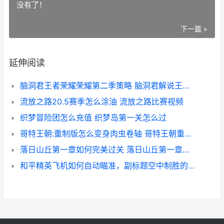
没有了！
下一篇 »
延伸阅读
脑洞君王者荣耀荣耀第二季策略 脑洞君解说王者荣耀
流放之路20.5赛季怎么涂油 流放之路比赛视频
织梦冒险团怎么充值 织梦岛第一关怎么过
哥特王朝:重制版怎么变身肉虫卷轴 哥特王朝重制版开锁
落日山丘第一章如何完美过关 落日山丘第一章车祸第二个线索
和平精英飞机如何自动瞄准，副标题空中制胜的智能秘诀