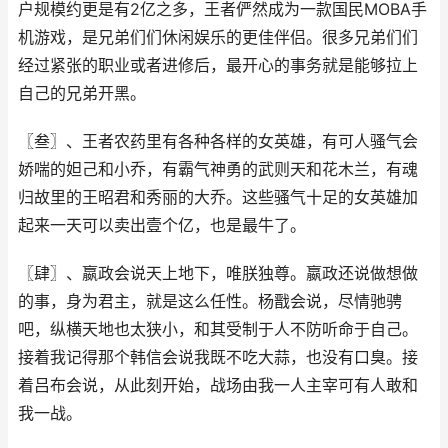
户规模约更是有2亿之多，王者俨然成为一款国民MOBA手
机游戏，是兄弟们们休闲娱乐的更佳伴侣。很多兄弟们们
经过紧张的职业或者进修后，最开心的事务就是能够拉上
自己的兄弟开黑。
〖叁〗、王者农药里有各种各样的女英雄，有可人骚气会
娇喘的妲己和小乔，有霸气神勇的武则天和花木兰，有魂
归故里的王昭君和秀丽的大乔。这些骚气十足的女英雄加
起来一天可以卖出壹个亿，也是最牛了。
〖肆〗、嬴政会说天上地下，唯朕独尊。嬴政还说做想做
的事，身为君主，就是这么任性。杨戬会说，尽情驰骋
吧，纵横天地也太狭小，和其受制于人不防听命于自己。
接着我记得那个韩信会说我既不吃大蒜，也没有口臭。接
着吕布会说，从此刻开始，战场由我一人主宰可有人敢和
我一战。