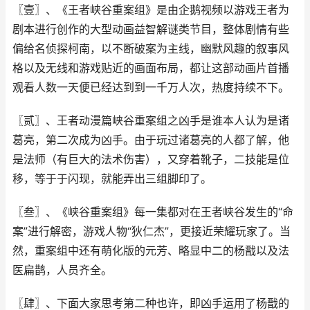
〖壹〗、《王者峡谷重案组》是由企鹅视频以游戏王者为
剧本进行创作的大型动画益智解谜类节目，整体剧情有些
偏给名侦探柯南，以不断破案为主线，幽默风趣的叙事风
格以及无线和游戏贴近的画面布局，都让这部动画片首播
观看人数一天便已经达到到一千万人次，热度持续不下。
〖贰〗、王者动漫篇峡谷重案组之凶手是谁本人认为是诸
葛亮，第二次成为凶手。由于玩过诸葛亮的人都了解，他
是法师（有巨大的法术伤害），又穿着靴子，二技能是位
移，等于于闪现，就能弄出三组脚印了。
〖叁〗、《峡谷重案组》每一集都对在王者峡谷发生的“命
案”进行解密，游戏人物“狄仁杰”，更接近荣耀玩家了。当
然，重案组中还有萌化版的元芳、略显中二的杨戬以及法
医扁鹊，人员齐全。
〖肆〗、下面大家思考第二种也许，即凶手运用了杨戬的