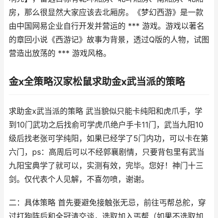
房，那么很显然大家应该去北厢房。《梦幻西游》是一款
由中国网易企业自行开发并营运的 *** 游戏。游戏以著名
的章回小说《西游记》故事为背景，透过Q版的人物，试图
营造出放荡的 *** 游戏风格。
金x全策略汉家松鼠求助金x武当派的策略
求助金x武当派的策略 武当貌似只能卡纯阳和虎爪手，学
到10门武功之后找俞可学虎爪绝户手卡11门，武当九阳10
级后找老张可学纯阳，如果已经学了5门内功，可以卡在第
六门，ps：高周后可以不经郭襄剧情，只要背包里有武当
九阳宝典学了就可以，实测有效，完毕。您好！神门十三
剑。仅代表个人见解，不喜勿喷，谢谢。
二：具体策略 首先要避免接触张无忌，前往丐帮总舵，穿
过打狗阵后和全冠清交谈，选取加入丐帮（如果不选取加