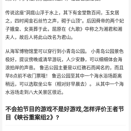
传说这座“洞庭山浮于水上，其下有金堂数百间，玉女居
之，四时闻金石丝竹之声，砌于山顶”。后因舜帝的两个妃
子娥皇、女英葬于此，屈原在《九歌》中称之为湘君和湘
夫人，故后人将此山改名为君山。
从海军博物馆里可以穿行到小青岛公园。 小青岛公园景色
极好，提议傍晚或清早游玩，人少安静，可以细细体会海
浪拍岸的声音。 鲁迅公园主要是以红礁石而闻名的，而且
早8点前不收门票哦！ 鲁迅公园至其中一个海水浴场距离
稍远，可以选取坐公车（相对好早晨去）。 从其中一个海
水浴场走到八大关景区很近。
不会拍节目的游戏不是好游戏,怎样评价王者节
目《峡谷重案组2》?