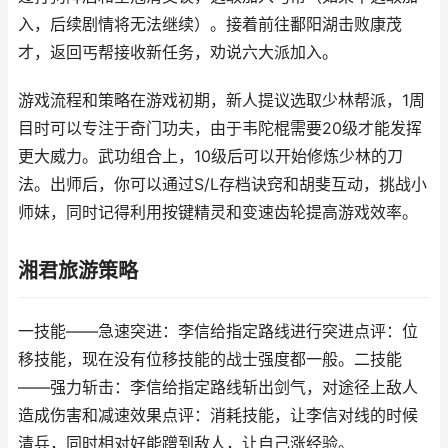
入，后续剧情将无法继续）。接着前往鄱阳湖击败康茂
才，返回丐帮接收新任务，劝说六大派加入。
游戏流程和策略在游戏初期，新人提议选取少林帮派，1周
目时可以专注于奇门功夫，由于韦陀棍需要20级才能发挥
更大威力。武功组合上，10级后可以开始修炼少林的刀
法。出师后，你可以通过S/L存档诀窍和胡斐互动，挑战小
师妹，同时记得利用按键精灵和变速齿轮提高游戏效率。
湘君旅游策略
一技能——急速突进：李信给指定路线进行突进点评：位
移技能，现在没有位移技能的战士强度都一般。二技能
——强力斩击：李信给指定路线斩出剑气，对途径上敌人
造成伤害和减速效果点评：消耗技能，让李信对线的时候
清兵，同时相对好能蹭到敌人，让自己涨经验。