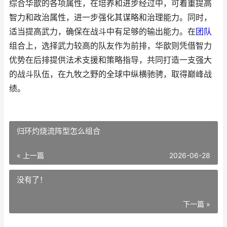
综合华歆的各项属性，在培养和进步经过中，可着重提高
智力和政治属性，进一步强化其谋略和治理能力。同时，
适当提高武力，确保在战斗中有足够的输出能力。在
团队
组合上，选择武力较高的队友作为前排，华歆则凭借智力
优势在后排提供法术支援和策略指导，共同打造一支强大
的战斗队伍，在九牧之野的全球中纵横驰骋，取得巅峰战
绩。
归环灼烧流阵型怎么组合
« 上一篇
2026-06-28
没有了！
下一篇 »