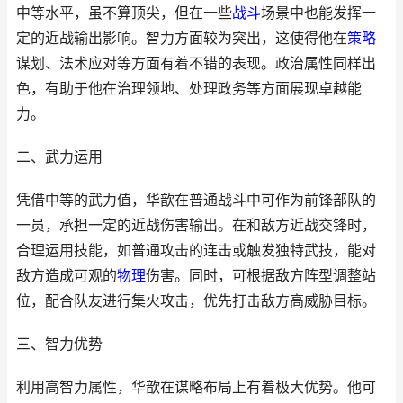
中等水平，虽不算顶尖，但在一些
战斗
场景中也能发挥一
定的近战输出影响。智力方面较为突出，这使得他在
策略
谋划、法术应对等方面有着不错的表现。政治属性同样出
色，有助于他在治理领地、处理政务等方面展现卓越能
力。
二、武力运用
凭借中等的武力值，华歆在普通战斗中可作为前锋部队的
一员，承担一定的近战伤害输出。在和敌方近战交锋时，
合理运用技能，如普通攻击的连击或触发独特武技，能对
敌方造成可观的
物理
伤害。同时，可根据敌方阵型调整站
位，配合队友进行集火攻击，优先打击敌方高威胁目标。
三、智力优势
利用高智力属性，华歆在谋略布局上有着极大优势。他可