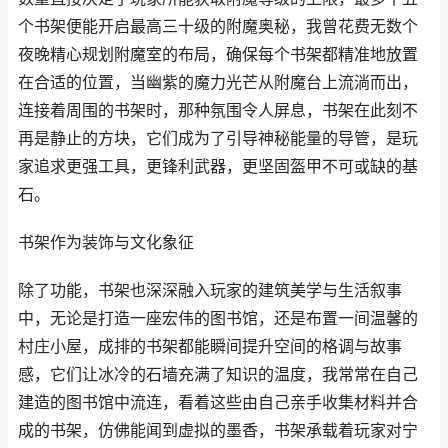
个书架便能开启最高三十级的附魔奥秘，我曾花费无数个
夜晚精心规划附魔室的布局，确保每个书架都精准地放置
在合适的位置，当幽紫的魔力光芒从附魔台上流淌而出，
连接着周围的书架时，那种氛围令人屏息，书架在此刻不
再是静止的方块，它们成为了引导神秘能量的导管，是玩
家追求更强工具，更锋利武器，更坚固盔甲不可或缺的基
石。
书架作为装饰与文化象征
除了功能，书架也深深融入玩家的建筑美学与生活叙事
中，无论是打造一座宏伟的图书馆，还是布置一间温馨的
村庄小屋，成排的书架都能瞬间提升空间的格调与故事
感，它们让冰冷的石墙充满了知识的温度，我常常在自己
建造的图书馆中流连，看着这些由自己亲手收集材料并合
成的书架，仿佛能闻到虚拟的墨香，书架承载着玩家对宁