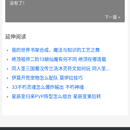
没有了！
下一篇 »
延伸阅读
我的世界书架合成，魔法与知识的工艺之舞
绝顶祖师二阶13娘仙魔有何不同 绝顶在哪连载
同人圣三国蜀汉传兰汤沐灵符文如何玩 同人圣三国蜀汉传兑换码
伊莫开荒宠物怎么配队 莫伊拉技巧
33不朽灵魂怎么爆炸输出 不朽神魂
星辰变归来PVP阵型怎么组合 星辰变第后转