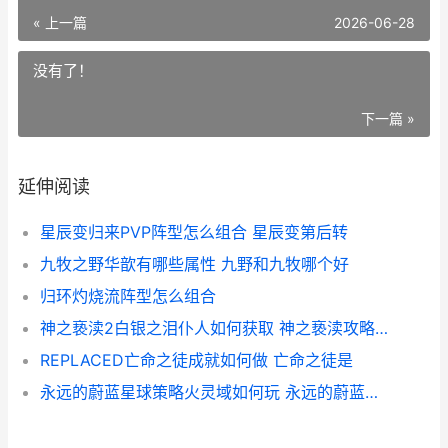
« 上一篇
2026-06-28
没有了！
下一篇 »
延伸阅读
星辰变归来PVP阵型怎么组合 星辰变第后转
九牧之野华歆有哪些属性 九野和九牧哪个好
归环灼烧流阵型怎么组合
神之亵渎2白银之泪仆人如何获取 神之亵渎攻略顺序
REPLACED亡命之徒成就如何做 亡命之徒是
永远的蔚蓝星球策略火灵域如何玩 永远的蔚蓝星球无限钻石版