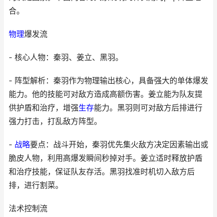
合。
物理
爆发流
- 核心人物：秦羽、姜立、黑羽。
- 阵型解析：秦羽作为物理输出核心，具备强大的单体爆发
能力。他的技能可对敌方造成高额伤害。姜立能为队友提
供护盾和治疗，增强
生存
能力。黑羽则可对敌方后排进行
强力打击，打乱敌方阵型。
-
战略
要点：战斗开始，秦羽优先集火敌方决定因素输出或
脆皮人物，利用高爆发瞬间秒掉对手。姜立适时释放护盾
和治疗技能，保证队友存活。黑羽找准时机切入敌方后
排，进行割菜。
法术控制流