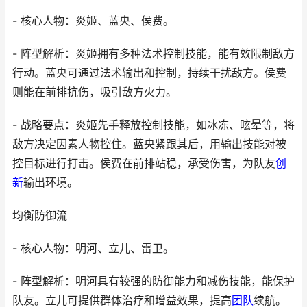
- 核心人物：炎姬、蓝央、侯费。
- 阵型解析：炎姬拥有多种法术控制技能，能有效限制敌方
行动。蓝央可通过法术输出和控制，持续干扰敌方。侯费
则能在前排抗伤，吸引敌方火力。
- 战略要点：炎姬先手释放控制技能，如冰冻、眩晕等，将
敌方决定因素人物控住。蓝央紧跟其后，用输出技能对被
控目标进行打击。侯费在前排站稳，承受伤害，为队友
创
新
输出环境。
均衡防御流
- 核心人物：明河、立儿、雷卫。
- 阵型解析：明河具有较强的防御能力和减伤技能，能保护
队友。立儿可提供群体治疗和增益效果，提高
团队
续航。