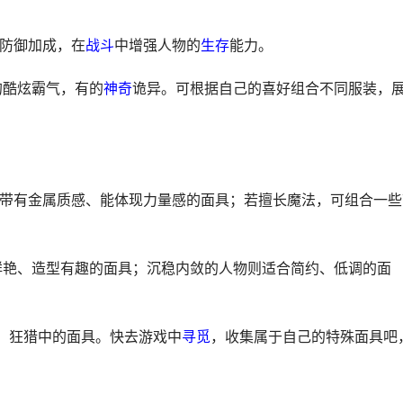
防御加成，在
战斗
中增强人物的
生存
能力。
的酷炫霸气，有的
神奇
诡异。可根据自己的喜好组合不同服装，
选择带有金属质感、能体现力量感的面具；若擅长魔法，可组合一些
彩鲜艳、造型有趣的面具；沉稳内敛的人物则适合简约、低调的面
：狂猎中的面具。快去游戏中
寻觅
，收集属于自己的特殊面具吧