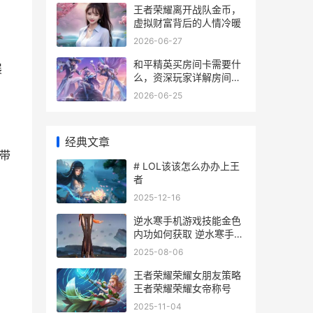
王者荣耀离开战队金币，
虚拟财富背后的人情冷暖
2026-06-27
和平精英买房间卡需要什
展
么，资深玩家详解房间卡
获取与使用全攻略，副标
2026-06-25
题，从零开始打造你的专
属竞技场
经典文章
带
# LOL该该怎么办办上王
者
2025-12-16
逆水寒手机游戏技能金色
内功如何获取 逆水寒手机
游戏官网
2025-08-06
，
王者荣耀荣耀女朋友策略
王者荣耀荣耀女帝称号
2025-11-04