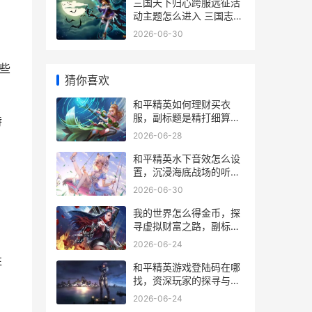
三国天下归心跨服远征活
动主题怎么进入 三国志天
下归心
2026-06-30
些
猜你喜欢
和平精英如何理财买衣
服，副标题是精打细算的
特
战场时尚经
2026-06-28
和平精英水下音效怎么设
置，沉浸海底战场的听觉
密码
2026-06-30
我的世界怎么得金币，探
寻虚拟财富之路，副标
题，资深玩家经济系统全
2026-06-24
解析
往
和平精英游戏登陆码在哪
找，资深玩家的探寻与警
示
2026-06-24