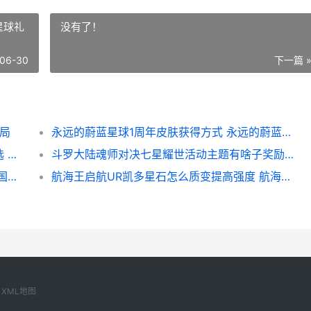
星球礼
没有了！
06-30
下一篇 
结局
永远的蔚蓝星球1周年皮肤获得方式 永远的蔚蓝星球礼包码
太吾绘卷天幕心帷完全版帮派强力功法如何选 太吾绘卷天幕心帷
斗罗大陆魂师对决七星耀世活动主题有啥子奖励 斗罗大陆魂师对决37官网下载
三国天下归心跨服远征活动主题怎么进入 三国志天下归心
航海王启航UR凯多星石怎么质变提高强度 航海王启航优先培养的九个人
XML地图