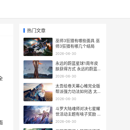
热门文章
巫师3狂猎有哪些面具 巫
师3狂猎有哪几个结局
2026-06-30
永远的蔚蓝星球1周年皮
肤获得方式 永远的蔚蓝星
球礼包码
2026-06-30
全
太吾绘卷天幕心帷完全版
帮派强力功法如何选 太吾
绘卷天幕心帷
2026-06-30
斗罗大陆魂师对决七星耀
世活动主题有啥子奖励 斗
罗大陆魂师对决37官网下
2026-06-30
面
载