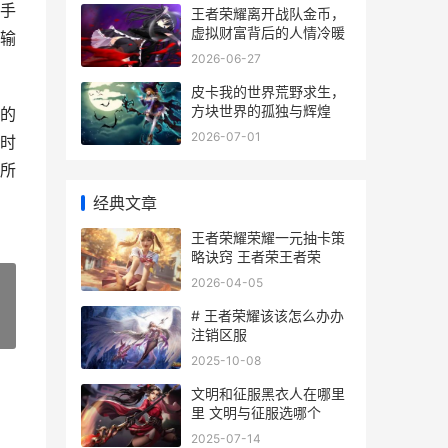
手
王者荣耀离开战队金币，
虚拟财富背后的人情冷暖
输
2026-06-27
皮卡我的世界荒野求生，
方块世界的孤独与辉煌
的
2026-07-01
时
所
经典文章
王者荣耀荣耀一元抽卡策
略诀窍 王者荣王者荣
2026-04-05
# 王者荣耀该该怎么办办
»
注销区服
2025-10-08
文明和征服黑衣人在哪里
里 文明与征服选哪个
2025-07-14