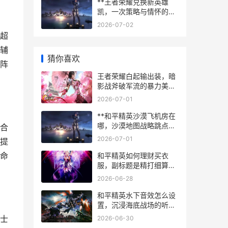
**王者荣耀兑换新英雄
凯，一次策略与情怀的双
重抉择副标题，新王者的
2026-07-02
峡谷征程**
超
辅
猜你喜欢
阵
王者荣耀白起输出装，暗
影战斧破军流的暴力美
学，一个坦克的逆袭之路
2026-07-01
**和平精英沙漠飞机房在
哪，沙漠地图战略跳点深
合
度解析**
2026-07-01
提
命
和平精英如何理财买衣
服，副标题是精打细算的
战场时尚经
2026-06-28
和平精英水下音效怎么设
置，沉浸海底战场的听觉
密码
士
2026-06-30