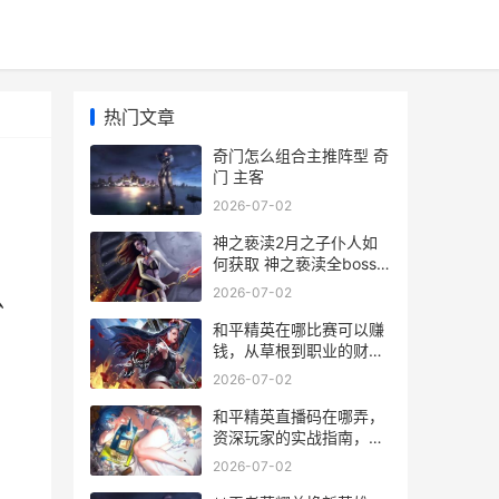
热门文章
奇门怎么组合主推阵型 奇
门 主客
2026-07-02
神之亵渎2月之子仆人如
何获取 神之亵渎全boss
图鉴
2026-07-02
么
和平精英在哪比赛可以赚
钱，从草根到职业的财富
赛道指南
2026-07-02
和平精英直播码在哪弄，
资深玩家的实战指南，副
标题，从入门到精通的完
2026-07-02
整路径