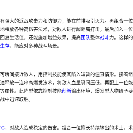
有强大的近战攻击力和防御力，能在前排吸引火力。再组合一位
地释放各种高伤害法术，对敌人进行超距离打击。最后加入一位
回复生活值，还能施加增益效果，提高
团队
整体
战斗
力。这样的
生存
，能应对多种战斗场景。
可瞬间接近敌人，用控制技能使其陷入短暂的僵直情形。接着组
速释放一连串高爆发法术，将敌人血量瞬间压低。再配上一位能
等属性。此阵型依靠控制技能
创新
输出环境，爆发型人物给予要
战中迅速取胜。
TG
，对敌人造成稳定的伤害。组合一位擅长持续输出的术士，术