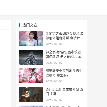
热门文章
金铲铲之战s8超英伊泽瑞
尔怎么组合阵型 金铲铲之
战vns1
2026-07-02
神之亵渎2祭坛画审慎者
如何获取 神之亵渎boss
位置
2026-07-02
哪里能安全买到地铁逃生
皮肤号 哪里买?
2026-07-02
奇门怎么组合主推阵型 奇
门 主客
2026-07-02