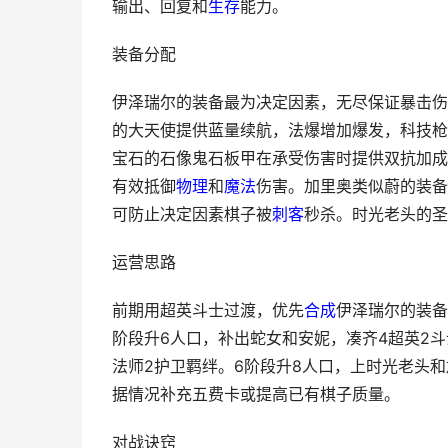
输出、回复和
生存
能力。
装备分配
伊泽瑞尔的装备最为决定因素，无尽保证暴击伤
的大天使提供蓝量续航，法爆增加爆发，科技枪
宝石的石像鬼石板甲在承受伤害时提供双抗加成
有效抵御
物理
和
魔法
伤害。加里奥类似蔚的装备
可防止决定因素棋子被
刺客
秒杀。时光老头的圣
运营思路
前期用超英斗士过渡，优先
合成
伊泽瑞尔的装备
阶段升6人口，补出蛇女和安妮，凑齐4超英2斗
法师2护卫羁绊。6阶段升8人口，上时光老头和
据情况补充五费卡或提高已有棋子质量。
对战诀窍