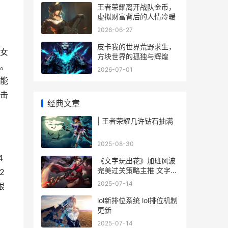
王者荣耀离开战队金币，
虚拟财富背后的人情冷暖
2026-06-27
皮卡我的世界荒野求生，
女
方块世界的孤独与辉煌
。
2026-07-01
能
击
经典文章
| 王者荣耀几许钻石抽满
2025-08-30
4
《文字玩出花》加班风波
完美过关策略主推 文字玩
2
出花小游戏
2025-07-14
根
lol新排位系统 lol排位机制
更新
2025-07-14