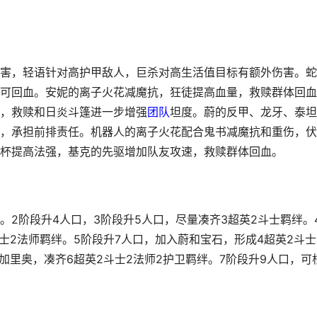
害，轻语针对高护甲敌人，巨杀对高生活值目标有额外伤害。蛇
可回血。安妮的离子火花减魔抗，狂徒提高血量，救赎群体回血
，救赎和日炎斗篷进一步增强
团队
坦度。蔚的反甲、龙牙、泰坦
，承担前排责任。机器人的离子火花配合鬼书减魔抗和重伤，伏
杯提高法强，基克的先驱增加队友攻速，救赎群体回血。
。2阶段升4人口，3阶段升5人口，尽量凑齐3超英2斗士羁绊。
士2法师羁绊。5阶段升7人口，加入蔚和宝石，形成4超英2斗士
加里奥，凑齐6超英2斗士2法师2护卫羁绊。7阶段升9人口，可