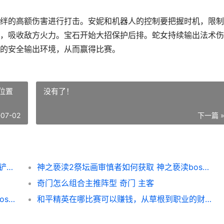
绊的高额伤害进行打击。安妮和机器人的控制要把握时机，限制
，吸收敌方火力。宝石开始大招保护后排。蛇女持续输出法术伤
的安全输出环境，从而赢得比赛。
位置
没有了！
-07-02
下一篇 
金铲铲之战s8超英伊泽瑞尔怎么组合阵型 金铲铲之战vns1
神之亵渎2祭坛画审慎者如何获取 神之亵渎boss位置
奇门怎么组合主推阵型 奇门 主客
神之亵渎2月之子仆人如何获取 神之亵渎全boss图鉴
和平精英在哪比赛可以赚钱，从草根到职业的财富赛道指南