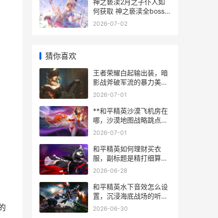
神之亵渎2月之子仆人如
何获取 神之亵渎全boss
图鉴
2026-07-02
猜你喜欢
王者荣耀白起输出装，暗
影战斧破军流的暴力美
学，一个坦克的逆袭之路
2026-07-01
**和平精英沙漠飞机房在
哪，沙漠地图战略跳点深
度解析**
2026-07-01
和平精英如何理财买衣
服，副标题是精打细算的
战场时尚经
2026-06-28
和平精英水下音效怎么设
置，沉浸海底战场的听觉
密码
的
2026-06-30