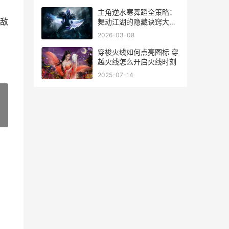
主角逆水寒舞蹈全策略：
敌
舞动江湖的隐藏诀窍大公
布 逆水寒演奏
2026-03-08
穿梭火线如何点亮图标 穿
越火线怎么开启火线时刻
2025-07-14
»