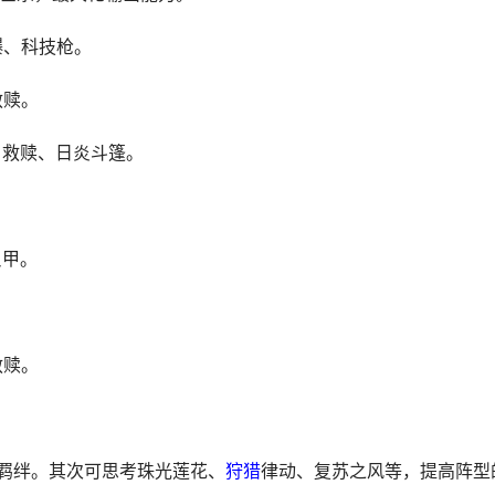
爆、科技枪。
救赎。
、救赎、日炎斗篷。
反甲。
救赎。
英羁绊。其次可思考珠光莲花、
狩猎
律动、复苏之风等，提高阵型