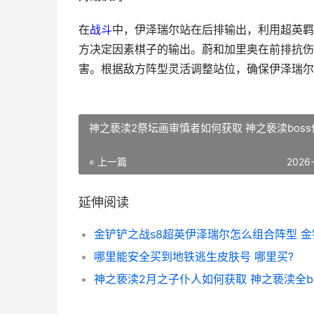
在
战斗
中，伊泽瑞尔站在后排输出，利用超英羁
方决定因素棋子的输出。蔚和加里奥在前排抗伤
害。根据敌方阵型灵活调整站位，确保伊泽瑞尔
神之亵渎2祭坛画审慎者如何获取 神之亵渎boss
« 上一篇
2026
延伸阅读
哪里能安全买到地铁逃生皮肤号 哪里买?