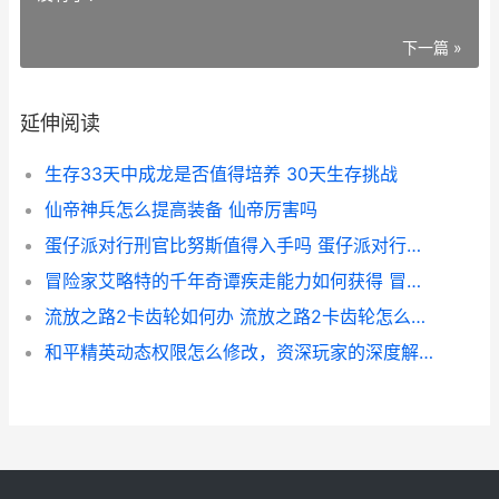
下一篇 »
延伸阅读
生存33天中成龙是否值得培养 30天生存挑战
仙帝神兵怎么提高装备 仙帝厉害吗
蛋仔派对行刑官比努斯值得入手吗 蛋仔派对行刑官实战
冒险家艾略特的千年奇谭疾走能力如何获得 冒险家艾略特的千年奇谭三星剑
流放之路2卡齿轮如何办 流放之路2卡齿轮怎么回事
和平精英动态权限怎么修改，资深玩家的深度解析与思考