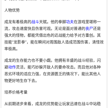
人物优势
成龙有着极高的
战斗
天赋。他的拳脚
功夫
在游戏里堪称一
流，攻击速度快且伤害可观。无论是面对普通的
丧尸
还是
强大的怪物，都能凭借出色的近战能力给予对方重创。其
技能“龙影拳”，能在瞬间对周围敌人造成范围伤害，清怪效
率极高。
成龙的生存能力也不要小觑。他拥有丰盛的战斗经验，闪
避
动作
灵活，能巧妙躲开敌人的要命攻击。而且他对各种
恶劣环境的适应力强，在资源匮乏的情况下，能比其他人
物更好地生存下去。
培养价格考量
从前期进步来看，成龙的优势能让玩家迅速在战斗中站稳