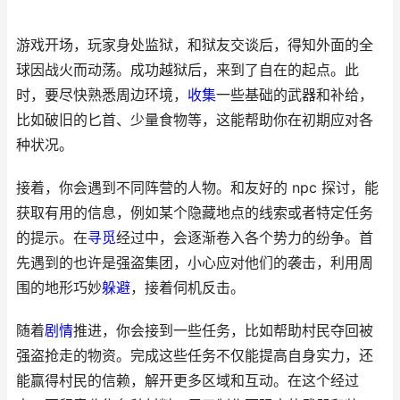
游戏开场，玩家身处监狱，和狱友交谈后，得知外面的全
球因战火而动荡。成功越狱后，来到了自在的起点。此
时，要尽快熟悉周边环境，
收集
一些基础的武器和补给，
比如破旧的匕首、少量食物等，这能帮助你在初期应对各
种状况。
接着，你会遇到不同阵营的人物。和友好的 npc 探讨，能
获取有用的信息，例如某个隐藏地点的线索或者特定任务
的提示。在
寻觅
经过中，会逐渐卷入各个势力的纷争。首
先遇到的也许是强盗集团，小心应对他们的袭击，利用周
围的地形巧妙
躲避
，接着伺机反击。
随着
剧情
推进，你会接到一些任务，比如帮助村民夺回被
强盗抢走的物资。完成这些任务不仅能提高自身实力，还
能赢得村民的信赖，解开更多区域和互动。在这个经过