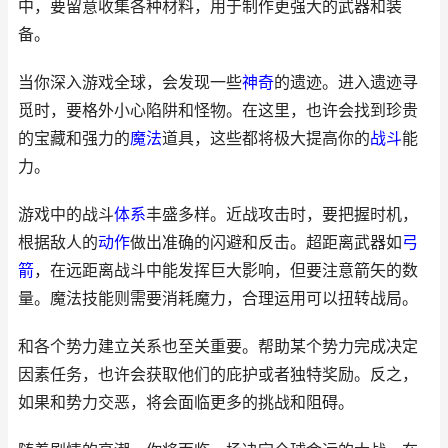
中，要留意收集各种材料，用于制作更强大的武器和装
备。
当你深入游戏全球，会发现一些
神奇
的遗迹。进入遗迹寻
觅时，要格外小心陷阱和怪物。在这里，也许会找到珍贵
的宝藏和强力的
魔法
道具，这些都将极大提高你的
战斗
能
力。
游戏中的战斗
体系
丰盛多样。近战攻击时，要把握时机，
根据敌人的
动作
做出准确的闪避和反击。超距离武器如
弓
箭
，在远距离战斗中能发挥巨大影响，但要注意箭矢的数
量。魔法技能则需要消耗魔力，合理运用可以扭转战局。
和各个势力建立关系也至关重要。帮助某个势力完成决定
因素任务，也许会获取他们的庇护或者独特奖励。反之，
如果和势力交恶，将会面临更多的挑战和阻碍。