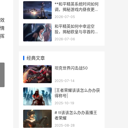
**和平精英系统时间如何
调，揭秘游戏内昼夜更替
的奥秘**
2026-07-05
效
和平精英如何中幸运空
情
投，揭秘欧皇与非酋的终
挥
极距离
2026-07-06
经典文章
坦克世界闪击战50
2025-07-14
»
|王者荣耀该该怎么办办获
得称号|
2025-10-19
# tt该该怎么办办直播王
者荣耀
2025-08-28