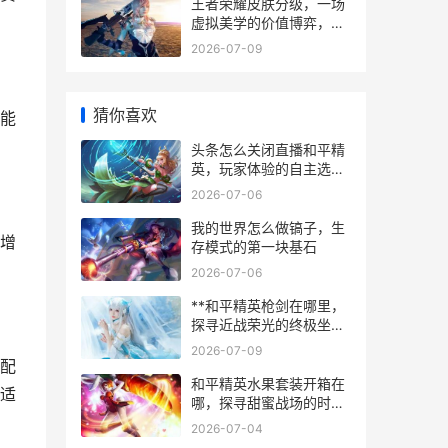
王者荣耀皮肤分级，一场
虚拟美学的价值博弈，副
标题，从伴生到典藏，玩
2026-07-09
家眼中的华丽蜕变
猜你喜欢
能
头条怎么关闭直播和平精
英，玩家体验的自主选择
权
2026-07-06
我的世界怎么做镐子，生
增
存模式的第一块基石
2026-07-06
**和平精英枪剑在哪里，
探寻近战荣光的终极坐标
**
2026-07-09
配
和平精英水果套装开箱在
适
哪，探寻甜蜜战场的时尚
秘径
2026-07-04