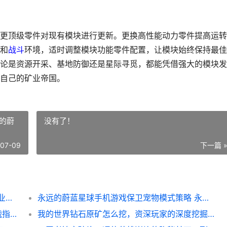
更顶级零件对现有模块进行更新。更换高性能动力零件提高运转
和
战斗
环境，适时调整模块功能零件配置，让模块始终保持最佳
论是资源开采、基地防御还是星际寻觅，都能凭借强大的模块发
自己的矿业帝国。
的蔚
没有了！
-07-09
下一篇 
星际矿业怎么运用模块零件建造模块 星际矿业怎么运营的
永远的蔚蓝星球手机游戏保卫宠物模式策略 永远的蔚蓝星球阵容
王者460怎么解决，资深玩家的网络优化实战指南
我的世界钻石原矿怎么挖，资深玩家的深度挖掘指南