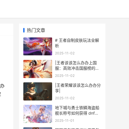
热门文章
# 王者自制皮肤玩法全解
析
2025-11-02
|王者该该怎么办办上国
服：高效冲击国服榜的核
心技巧与思路|
2025-11-02
|王者荣耀该该怎么办办分
办
享|
皮
2025-11-02
地下城与勇士铁鳞海盗船
舰长称号如何获得 dnf铁
手
2025-11-01