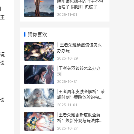
阴阳师包粽子的叶子不包
括啥子 阴阳师 包粽子
制
2025-11-01
王
猜你喜欢
| 王者荣耀杨戬该该怎么
办办玩
玩
2025-10-29
设
|王者关羽该该怎么办办
玩|
2025-10-31
|王者周年皮肤全解析：荣
耀时刻与策略体验的完美
设
结合|
2025-11-01
|王者荣耀更新皮肤全解
析：焕新外观与玩法体验
全面升级|
2025-10-27