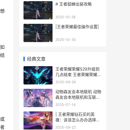
。
# 王者貂蝉出装攻略
想
2025-10-28
|王者荣耀最佳操作设置|
2025-10-30
如
结
经典文章
王者荣耀荣耀S29升级到
几点结束 王者荣耀荣耀之
章命运篇
2025-09-26
动物森友会本地联机 动物
森友会本地联机和互联网
联机区别
2025-07-14
| 王者荣耀钻石买的英
或
雄：该该怎么办办选择适
合你的强力英雄
者
2025-09-22