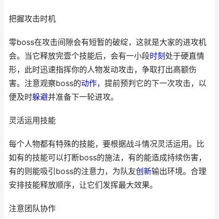
把握攻击时机
零boss在攻击间隙会有短暂的破绽，这就是大家的进攻机
会。当它释放完壹个技能后，会有一小段
时刻
处于硬直情
形，此时迅速指挥你的人物发动攻击，争取打出高额伤
害。注意观察boss的
动作
，提前预判它的下一次攻击，以
便及时
躲避
并准备下一轮进攻。
灵活运用技能
每个人物都有特殊的技能，要根据战斗情况灵活运用。比
如有的技能可以打断boss的施法，有的能造成持续伤害，
有的则能吸引boss的注意力，为队友
创新
输出环境。合理
安排技能释放顺序，让它们发挥最大效果。
注意团队协作