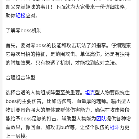
却又充满趣味的事儿！下面就为大家带来一份详细策略，
助你
轻松
应对。
了解零boss机制
首先，要对零boss的技能和攻击玩法了如指掌。仔细观察
它每次出招的特征，是范围攻击、单体高伤，还是有独特
的附加效果。只有摸透了机制，才能找到应对之法。
合理组合阵型
选择合适的人物组成阵型至关重要。
坦克
型人物要能抗住
boss的主要伤害，比如防御高、血量厚的魂师。输出型人
物则要具备强大的单体或群体伤害能力，确保在攻击阶段
能给予boss足够的打击。辅助型人物能为
团队
提供各种增
益效果，像回血、加攻击buff等，让整个队伍的
战斗
力更
上一层楼。