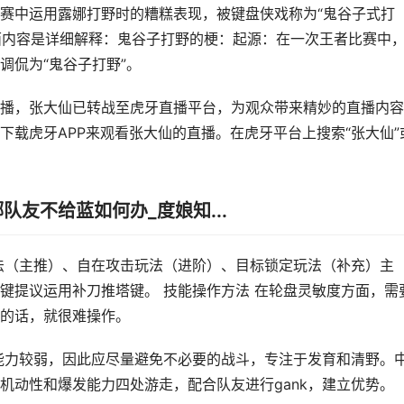
赛中运用露娜打野时的糟糕表现，被键盘侠戏称为“鬼谷子式打
下面内容是详细解释：鬼谷子打野的梗：起源：在一次王者比赛中
调侃为“鬼谷子打野”。
播，张大仙已转战至虎牙直播平台，为观众带来精妙的直播内容
下载虎牙APP来观看张大仙的直播。在虎牙平台上搜索“张大仙”
友不给蓝如何办_度娘知...
法（主推）、自在攻击玩法（进阶）、目标锁定玩法（补充）主
键提议运用补刀推塔键。 技能操作方法 在轮盘灵敏度方面，需
的话，就很难操作。
能力较弱，因此应尽量避免不必要的战斗，专注于发育和清野。
机动性和爆发能力四处游走，配合队友进行gank，建立优势。