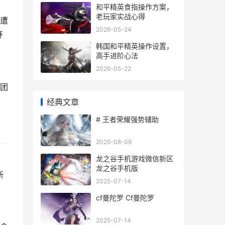
和平精英食指操作方案，
老玩家实战心得
遭
2026-05-24
野
韩国和平精英操作设置，
高手进阶心法
2026-05-22
团
经典文章
# 王者荣耀强势辅助
2025-08-09
龙之谷手机游戏微信新区
龙之谷手机版
新
2025-07-14
cf曼陀罗 Cf曼陀罗
2025-07-14