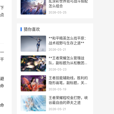
乱涂彩世界霓可战斗搭配
怎么组合
下
2026-05-25
点
猜你喜欢
**和平精英怎么找平原：
战术视野与生存之道**
2026-05-21
一
**王者荣耀怎么管理战
干
队，副标题为从松散团体
到精英军团**
2026-05-23
王者技能辅助线，胜利的
避
隐形画笔，副标题，关于
命
预判博弈的视觉语言
2026-05-19
王者荣耀程咬金打野，峡
谷最自由的莽夫之道
命
2026-05-21