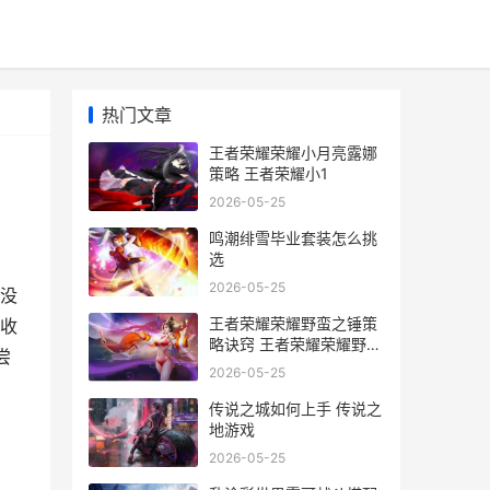
热门文章
王者荣耀荣耀小月亮露娜
策略 王者荣耀小1
2026-05-25
鸣潮绯雪毕业套装怎么挑
选
2026-05-25
没
王者荣耀荣耀野蛮之锤策
收
略诀窍 王者荣耀荣耀野区
尝
霸主
2026-05-25
传说之城如何上手 传说之
地游戏
2026-05-25