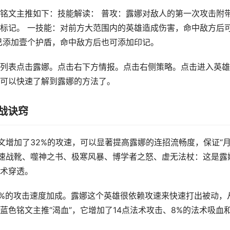
铭文主推如下：技能解读： 普攻：露娜对敌人的第一次攻击附
标记。 一技能：对前方大范围内的英雄造成伤害，命中敌方后
己添加壹个护盾，命中敌方后也可添加印记。
列表点击露娜。点击右下方情报。点击右侧策略。点击进入英雄
可以快速了解到露娜的方法了。
战诀窍
套铭文增加了32%的攻速，可以显著提高露娜的连招流畅度，保证“
急速战靴、噬神之书、极寒风暴、博学者之怒、虚无法杖：这是露
术穿透。
2%的攻击速度加成。露娜这个英雄很依赖攻速来快速打出被动，
色铭文主推“渴血”，它增加了14点法术攻击、8%的法术吸血