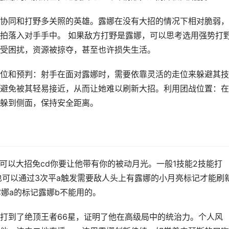
协同和打野多关照的英雄。露娜在没有大招的情况下相对脆弱，
拍落入对手手中。 如果敌方打野是露娜，可以思考选用强势打
受困扰，资源被掠夺，甚至也许损失生活。
位和预判：射手在面对露娜时，需要依靠灵活的走位来躲避其技
避免被其轻易接近，从而让她难以刷新大招。利用团战位置：在
躲到侧面，保持安全距离。
就可以大招免cd你要让他带有你的被动月光。一般1技能2技能打
也可以通过3次平a触发需要敌人头上有露娜的小月亮标记才能刷
娜a的标记露娜b不能用的。
打到了绝顶王者66星，证明了他在高级局中的统治力。个人风