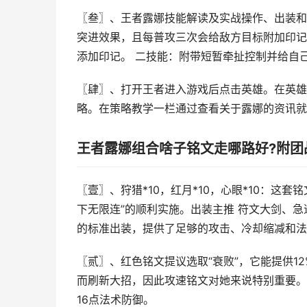
〖叁〗、王者露娜技能解读及实战操作、出装和
突进效果，且每普攻三次会给敌方目标附加印记
添加印记。 二技能：附带短暂牵扯控制并给自
〖肆〗、打开王者进入游戏后点击英雄。在英雄
略。在策略教学一栏通过查看关于露娜的资讯就
王者露娜组合啥子铭文走哪路好?附团
〖壹〗、狩猎*10，红月*10，心眼*10：这
下无限连”的顺利实施。出装主推 符文大剑、
的标准出装，提供了足够的攻击、冷却缩减和法
〖贰〗、红色铭文提议选取“衰败”，它能提供1
而刷新大招，因此攻速铭文对她来说特别重要。蓝
16点法术防御。