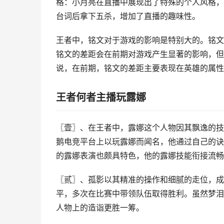
格：小月亮在直播中展现出了特殊的个人风格，
台词后拿下五杀，增加了直播的趣味性。
王者中，铭文对于游戏的影响是特别大的。铭文
铭文的差距会在前期对游戏产生显著的影响，但
说，在前期，铭文的差距主要表现在英雄的属性
王者何者主播玩露娜
〖壹〗、在王者中，露娜这个人物因其飘逸的技
鹅电竞平台上以玩露娜而闻名，他通过自己的诀
的露娜表演也颇具特色，他的露娜技能衔接流畅
〖贰〗、孤影以其精准的操作和细腻的走位，成
平，多次在比赛中带领队伍取得胜利。虽然梦泪
人物上的造诣更胜一筹。