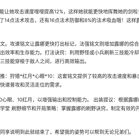
，能让她攻击速度嗖嗖提高12%，这样她就能更快地挥舞她的剑啦
加了14点法术攻击，还有16点法术防御和8%的法术吸血哦！这样
文。攻速铭文让露娜更快打出标记，法强铭文则增加露娜的综合
出效率和生存能力。打法诀窍：利用野怪或小兵刷新三技能冷却
三技能穿梭于敌人之间，进行高效输出。
：狩猎*红月*心眼*10：这套铭文提供了较高的攻击速度和暴
快速普攻和灵活走位的需求。
10心眼、10红月，以增强输出和控制能力。 出装提议：根据露娜
学堂 刷野细节和开局策略：掌握露娜的刷野诀窍，制定有效的
同享说明到此就结束了，希望我的姿势可以帮到无论兄弟们。