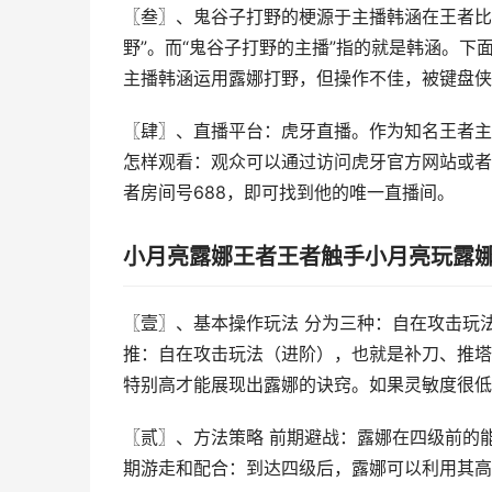
〖叁〗、鬼谷子打野的梗源于主播韩涵在王者比
野”。而“鬼谷子打野的主播”指的就是韩涵。
主播韩涵运用露娜打野，但操作不佳，被键盘侠
〖肆〗、直播平台：虎牙直播。作为知名王者主
怎样观看：观众可以通过访问虎牙官方网站或者
者房间号688，即可找到他的唯一直播间。
小月亮露娜王者王者触手小月亮玩露娜队
〖壹〗、基本操作玩法 分为三种：自在攻击玩
推：自在攻击玩法（进阶），也就是补刀、推塔
特别高才能展现出露娜的诀窍。如果灵敏度很低
〖贰〗、方法策略 前期避战：露娜在四级前的
期游走和配合：到达四级后，露娜可以利用其高