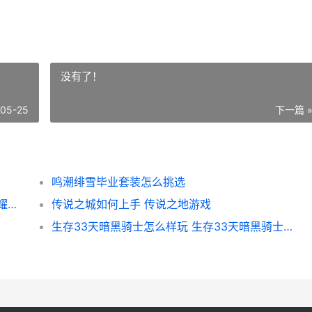
没有了！
-05-25
下一篇 
鸣潮绯雪毕业套装怎么挑选
王者荣耀荣耀野蛮之锤策略诀窍 王者荣耀荣耀野区霸主
传说之城如何上手 传说之地游戏
生存33天暗黑骑士怎么样玩 生存33天暗黑骑士技能书搭配