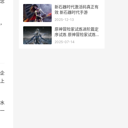
念
新石器时代激活码真正有
效 新石器时代手游
2025-12-13
，
原神冒险家试炼进阶篇定
序试炼 原神冒险家试炼蜕
变篇
2025-07-14
企
上
水
一