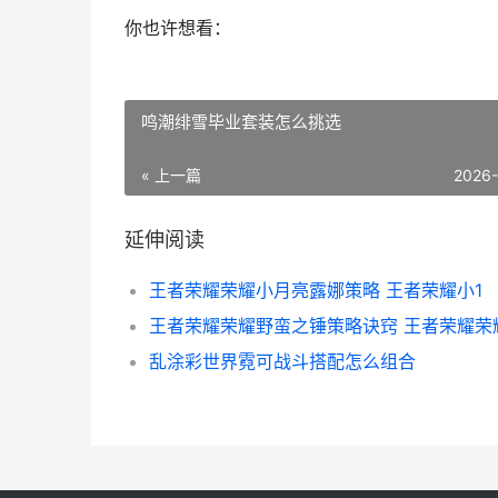
你也许想看：
鸣潮绯雪毕业套装怎么挑选
« 上一篇
2026
延伸阅读
王者荣耀荣耀小月亮露娜策略 王者荣耀小1
乱涂彩世界霓可战斗搭配怎么组合