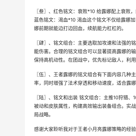
〖叁〗、红色铭文：衰败*10 给露娜配上衰败
蓝色铭文：渴血*10 渴血这个铭文不仅给露娜
娜前期就能边打边回血，续航能力杠杠的。
〖肆〗、铭文组合：主要选取加攻速和法强的铭
能伤害。合理的铭文组合可以显著提高露娜的输
保持高机动性。在团战中，优先标记敌人，利用
〖伍〗、王者露娜的铭文组合有下面内容几种主推
率，同时增强了法术穿透和移动速度，适合露娜
〖陆〗、铭文和出装 铭文组合：主推10狩猎、
被动和皮肤属性，构建高效输出装备组合。实战
局战略。
感谢大家聆听我对于王者小月亮露娜策略的经验