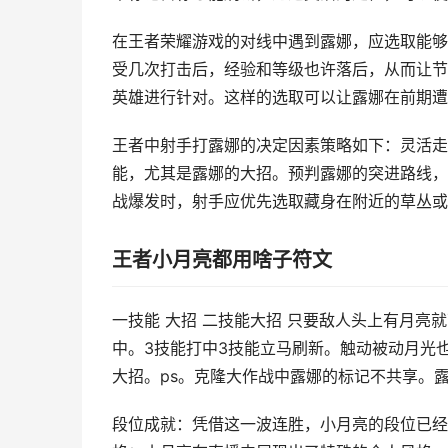
在王者荣耀游戏的对线中遇到露娜，应选取能够
受几次打击后，经验和等级也许落后，从而让节
英雄进行针对。这样的选取可以让露娜在前期遭
王者中射手打露娜的决定因素策略如下：灵活走
能，尤其是露娜的大招。预判露娜的突进路线，
战爆发时，射手应优先选取藏身在附近的草丛或
王者小月亮都用啥子符文
一技能 大招 二技能大招 只要敌人头上有月亮
中。3技能打中3技能立马刷新。触动被动月光
大招。ps。克隆大作战中露娜的标记不共享。露
段位成就：凭借这一波连胜，小月亮的段位已经