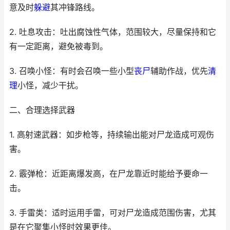
意及时
躲避
其冲锋路线。
2. 吐息攻击：吐出腐蚀性气体，范围较大，尽量保持和它
有一定距离，避免被毒到。
3. 召唤小怪：有时会召唤一些小型
丧尸
辅助作战，优先
清
理
小怪，减少干扰。
二、合理选择武器
1. 高射速武器：如步枪等，持续输出能对尸龙造成可观伤
害。
2. 霰弹枪：近距离爆发高，在尸龙靠近时能给予要命一
击。
3. 手雷类：适时运用手雷，可对尸龙造成范围伤害，尤其
是在它聚集小怪时效果更佳。