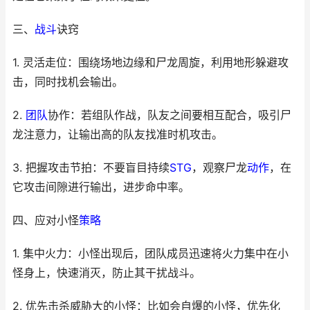
三、
战斗
诀窍
1. 灵活走位：围绕场地边缘和尸龙周旋，利用地形躲避攻
击，同时找机会输出。
2.
团队
协作：若组队作战，队友之间要相互配合，吸引尸
龙注意力，让输出高的队友找准时机攻击。
3. 把握攻击节拍：不要盲目持续
STG
，观察尸龙
动作
，在
它攻击间隙进行输出，进步命中率。
四、应对小怪
策略
1. 集中火力：小怪出现后，团队成员迅速将火力集中在小
怪身上，快速消灭，防止其干扰战斗。
2. 优先击杀威胁大的小怪：比如会自爆的小怪，优先化