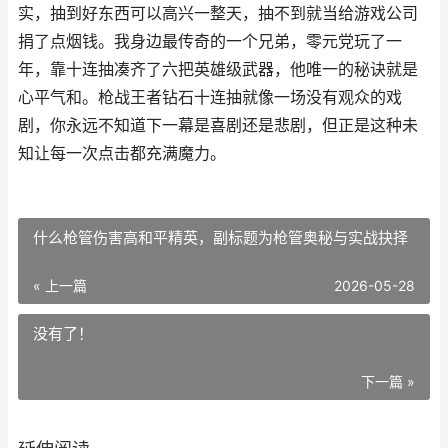
实，抽到好东西可以高兴一整天，抽不到就当给游戏公司
捐了点烟钱。我身边最传奇的一个兄弟，零元党玩了一
年，靠十连抽凑齐了六把英雄级武器，他唯一的秘诀就是
心平气和。枪战王者钻石十连抽就像一场没有观众的戏
剧，你永远不知道下一幕是喜剧还是悲剧，但正是这种未
知让每一次点击都充满魔力。
什么枪管伤害高和平精英，副标题为枪管奥秘与实战抉择
« 上一篇
2026-05-28
没有了！
下一篇 »