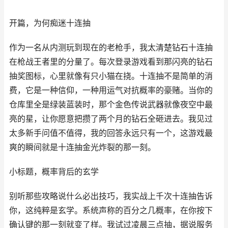
开篇，为何痴迷十连抽
作为一名从内测玩到现在的老枪手，我太清楚钻石十连抽
在枪战王者里的分量了。每次登录游戏看到那闪亮的钻石
抽奖图标，心里就像有只小猫在挠。十连抽不是简单的消
费，它是一种信仰，一种用运气对抗概率的豪赌。当你的
仓库里全是绿装蓝装时，那个金色传说武器就像夜空中最
亮的星，让你愿意把攒了两个月的钻石全砸进去。我见过
太多新手问值不值得，我的回答永远只有一个，这游戏最
爽的瞬间就是十连抽金光炸裂的那一刻。
小标题，概率背后的玄学
别听那些攻略说什么必出技巧，我实战上千次十连抽告诉
你，这纯粹是玄学。系统声称的百分之几概率，在你按下
确认键的那一刻就变了样。我试过凌晨三点抽，据说服务