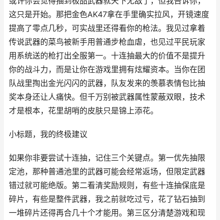
或许你会觉得抽到极品武器就天下无敌了，但我告诉你，
这只是开始。那把金色AK47拿在手里确实拉风，开镜速度
提高了零点几秒，可实战里还得看你的枪法。我见过拿着
传说武器的菜鸟被新手用普通步枪血虐，也见过平民玩家
用系统送的枪打出全服第一。十连抽最大的价值不是提升
你的战斗力，而是让你在游戏里拥有炫耀资本。当你在团
队战里掏出金光闪闪的武器，队友发来的羡慕表情包比抽
奖本身还让人痛快。但千万别被武器属性蒙蔽双眼，技术
才是根本，花里胡哨的皮肤只是锦上添花。
小标题，我的终极建议
如果你非要尝试十连抽，记住三个关键点。第一优先抽限
定池，那种普通池里的武器可能会经常返场，但限定武器
错过就可能绝版。第二看清奖励规则，有些十连抽保底是
碎片，有些是整件武器，我之前就吃过亏，花了钻石抽到
一堆碎片还得再合几十个才能用。第三区分清楚游戏和现