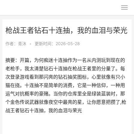
枪战王者钻石十连抽，我的血泪与荣光
作者：
青沐
•
更新时间：2026-05-28
摘要：开篇，为何痴迷十连抽作为一名从内测玩到现在的
老枪手，我太清楚钻石十连抽在枪战王者里的分量了。每
次登录游戏看到那闪亮的钻石抽奖图标，心里就像有只小
猫在挠。十连抽不是简单的消费，它是一种信仰，一种用
运气对抗概率的豪赌。当你的仓库里全是绿装蓝装时，那
个金色传说武器就像夜空中最亮的星，让你愿意把攒了,枪
战王者钻石十连抽，我的血泪与荣光