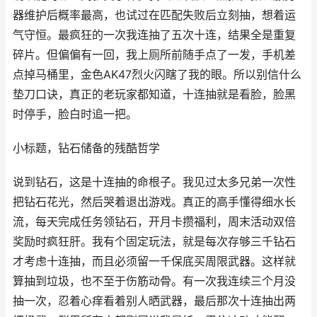
器维护后概率最高，也试过在匹配失败后立刻抽，想着运
气守恒。最疯狂的一次我连抽了五次十连，结果全是重复
碎片。但偏偏有一回，我上厕所前随手点了一发，手机差
点掉马桶里，金色AK47烈火闪瞎了我的眼。所以别信什么
垫刀口诀，真正的老玩家都知道，十连抽就是看脸，脸黑
时停手，脸白时追一把。
小标题，钻石储备的残酷哲学
说到钻石，这是十连抽的命根子。我见过太多兄弟一次性
把钻石花光，然后哭着退出游戏。真正的高手懂得细水长
流，每天完成任务领钻石，开月卡攒福利，周末活动双倍
奖励时疯狂肝。我有个固定玩法，就是每次存够三千钻石
才考虑十连抽，而且必须留一千保底买周限武器。这样就
算抽到垃圾，也不至于伤筋动骨。有一次我连续三个月没
抽一次，忍着心痒看着别人晒武器，最后那次十连抽出两