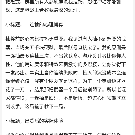
把橙武，群里所有人都刷屏说我是托。忍住冲动才能翻
盘，这是枪战王者教我最深的道理。
小标题，十连抽的心理博弈
抽奖前的心态比技巧更重要。我见过有人抽不到想要的武
器，当场充五千块硬怼，最后账号直接废了。我的原则是
十连抽最多连抽三次，不出就认命。游戏设计者比你懂人
性，他们用进度条和特效来刺激你的多巴胺，让你觉得下
一发必出。事实上当你连续失败时，投入的沉没成本会逼
你继续充值。我有个朋友就是这样，为了一个英雄级武器
花了一万二，结果那把武器一个月后被削弱了。所以老玩
家都懂得，十连抽是娱乐，不是赌博，超过心理预期就立
刻收手，这局输了就下一局。
小标题，出货后的实际体验