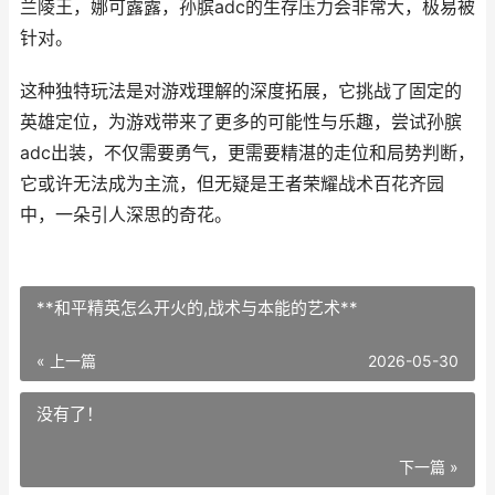
兰陵王，娜可露露，孙膑adc的生存压力会非常大，极易被
针对。
这种独特玩法是对游戏理解的深度拓展，它挑战了固定的
英雄定位，为游戏带来了更多的可能性与乐趣，尝试孙膑
adc出装，不仅需要勇气，更需要精湛的走位和局势判断，
它或许无法成为主流，但无疑是王者荣耀战术百花齐园
中，一朵引人深思的奇花。
**和平精英怎么开火的,战术与本能的艺术**
« 上一篇
2026-05-30
没有了！
下一篇 »