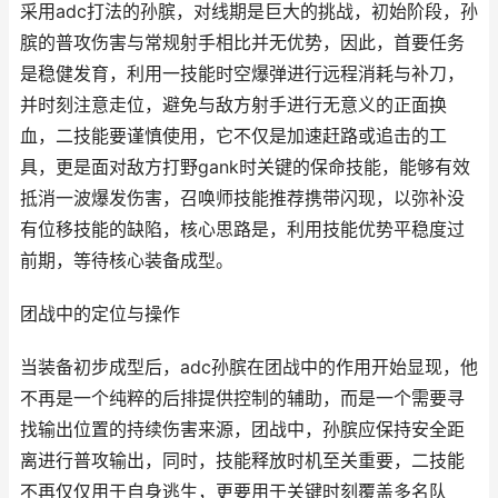
采用adc打法的孙膑，对线期是巨大的挑战，初始阶段，孙
膑的普攻伤害与常规射手相比并无优势，因此，首要任务
是稳健发育，利用一技能时空爆弹进行远程消耗与补刀，
并时刻注意走位，避免与敌方射手进行无意义的正面换
血，二技能要谨慎使用，它不仅是加速赶路或追击的工
具，更是面对敌方打野gank时关键的保命技能，能够有效
抵消一波爆发伤害，召唤师技能推荐携带闪现，以弥补没
有位移技能的缺陷，核心思路是，利用技能优势平稳度过
前期，等待核心装备成型。
团战中的定位与操作
当装备初步成型后，adc孙膑在团战中的作用开始显现，他
不再是一个纯粹的后排提供控制的辅助，而是一个需要寻
找输出位置的持续伤害来源，团战中，孙膑应保持安全距
离进行普攻输出，同时，技能释放时机至关重要，二技能
不再仅仅用于自身逃生，更要用于关键时刻覆盖多名队