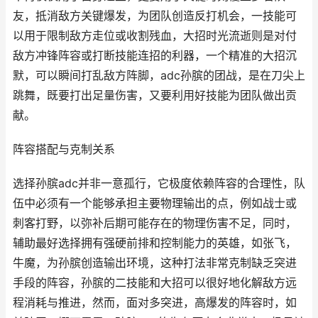
友，抵消敌方关键爆发，为团队创造反打机会，一技能可
以用于限制敌方走位或收割残血，大招时光流逝则是对付
敌方冲锋阵容或打断技能连招的利器，一个精准的大招沉
默，可以瞬间打乱敌方阵脚，adc孙膑的团战，是在刀尖上
跳舞，既要打出足量伤害，又要利用好技能为团队做出贡
献。
阵容搭配与克制关系
选择孙膑adc并非一意孤行，它极度依赖阵容的合理性，队
伍中必须有一个能够承担主要物理输出的点，例如战士或
刺客打野，以弥补后期可能存在的物理伤害不足，同时，
辅助最好选择拥有强硬前排和控制能力的英雄，如张飞，
牛魔，为孙膑创造输出环境，这种打法非常克制缺乏突进
手段的阵容，孙膑的二技能和大招可以很好地化解敌方远
程消耗与推进，然而，面对多突进，高爆发的阵容时，如