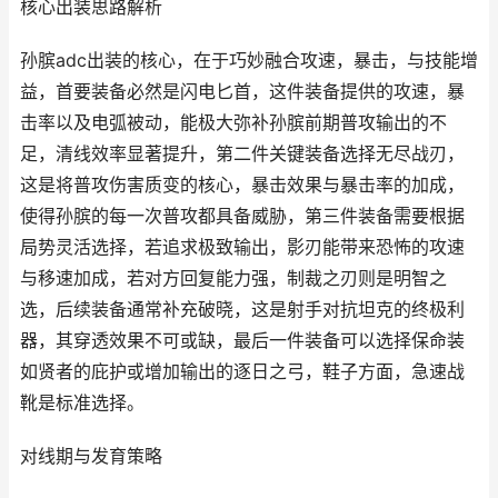
核心出装思路解析
孙膑adc出装的核心，在于巧妙融合攻速，暴击，与技能增
益，首要装备必然是闪电匕首，这件装备提供的攻速，暴
击率以及电弧被动，能极大弥补孙膑前期普攻输出的不
足，清线效率显著提升，第二件关键装备选择无尽战刃，
这是将普攻伤害质变的核心，暴击效果与暴击率的加成，
使得孙膑的每一次普攻都具备威胁，第三件装备需要根据
局势灵活选择，若追求极致输出，影刃能带来恐怖的攻速
与移速加成，若对方回复能力强，制裁之刃则是明智之
选，后续装备通常补充破晓，这是射手对抗坦克的终极利
器，其穿透效果不可或缺，最后一件装备可以选择保命装
如贤者的庇护或增加输出的逐日之弓，鞋子方面，急速战
靴是标准选择。
对线期与发育策略