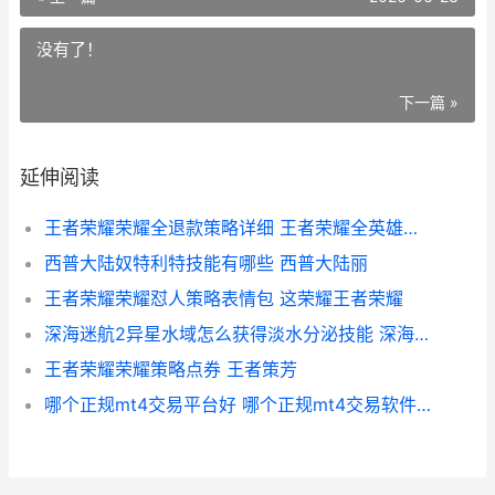
没有了！
下一篇 »
延伸阅读
王者荣耀荣耀全退款策略详细 王者荣耀全英雄图鉴官方
西普大陆奴特利特技能有哪些 西普大陆丽
王者荣耀荣耀怼人策略表情包 这荣耀王者荣耀
深海迷航2异星水域怎么获得淡水分泌技能 深海迷航2异星水域蝌蚪坞密码
王者荣耀荣耀策略点券 王者策芳
哪个正规mt4交易平台好 哪个正规mt4交易软件好用