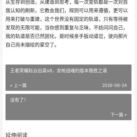
从生存到创造，从建造到思考，每一次变轨都是一次对自
我认知的刷新，它教会我们，规则可以用来遵循，更可以
用来打破与重建，这个世界没有固定的轨道，只有等待被
发现的无限可能，当你感到重复与乏味，不妨问问自己，
我的轨道是否已然固化，是时候亲手扳动道岔，驶向那片
自己尚未描绘的星空了。
王者荣耀赵云出装s8，龙枪战魂的版本致胜之道
« 上一篇
2026-06-24
没有了！
下一篇 »
延伸阅读