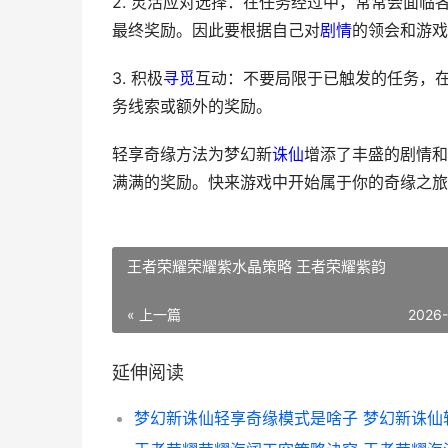
2. 灵活应对选择：在任务经过中，常常会面
最终奖励。因此要根据自己对
剧情
的领会和游戏
3. 积极
寻觅
互动：不要局限于已触发的任务，
务线索或额外的奖励。
轻享奇缘方法为梦幻新
诛仙
增添了丰盛的剧情和
满满的奖励。快来游戏中开始属于你的奇缘之旅
王者荣耀荣耀紫水晶策略 王者荣耀紫韵
« 上一篇
2026
延伸阅读