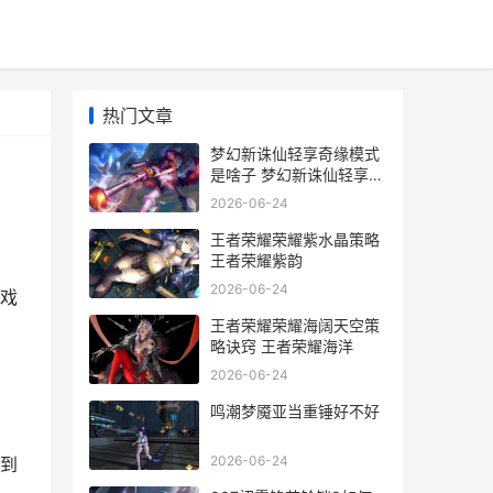
热门文章
梦幻新诛仙轻享奇缘模式
是啥子 梦幻新诛仙轻享和
梦幻新诛仙区别
2026-06-24
王者荣耀荣耀紫水晶策略
王者荣耀紫韵
2026-06-24
戏
王者荣耀荣耀海阔天空策
略诀窍 王者荣耀海洋
2026-06-24
鸣潮梦魇亚当重锤好不好
2026-06-24
到