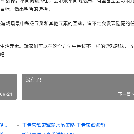
临各种选择。不同的选择也许会带来不同的结局，有些甚至会影响
目标，做出明智的选择。
在游戏场景中积极寻觅和其他元素的互动。说不定会发现隐藏的
生活元素。玩家们可以在这个方法中尝试不一样的游戏趣味，收
吧！
没有了！
-06-24
下一篇 
梦幻新诛仙轻享奇缘模式是啥子 梦幻新诛仙轻享和梦幻新诛仙区别
王者荣耀荣耀紫水晶策略 王者荣耀紫韵