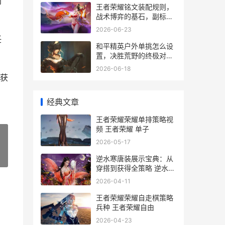
到
王者荣耀铭文装配规则，
战术博弈的基石，副标
题，细微之处定胜负。
2026-06-23
任
和平精英户外单挑怎么设
置，决胜荒野的终极对决
指南
2026-06-18
获
经典文章
王者荣耀荣耀单排策略视
频 王者荣耀 单子
2026-05-17
»
逆水寒唐装展示宝典：从
穿搭到获得全策略 逆水寒
装扮
2026-04-11
王者荣耀荣耀自走棋策略
兵种 王者荣耀自由
2026-04-23