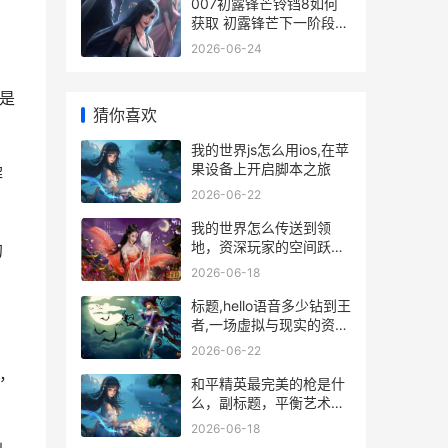
007初露锋芒铃铛8如何
获取 初露锋芒下一阶段是
什么
2026-06-24
是
猜你喜欢
我的世界js怎么用ios,在苹
果设备上开启脚本之旅
解
2026-06-22
我的世界怎么传送到领
地，资深玩家的空间跃迁
的
指南，副标题，掌握指令
2026-06-18
与权限畅游专属领土
标题,hello语音多少钻到王
者,一场虚拟与现实的资源
换算
2026-06-22
，
和平精英最完美的枪是什
么，副标题，平衡艺术与
实战的终极答案
2026-06-18