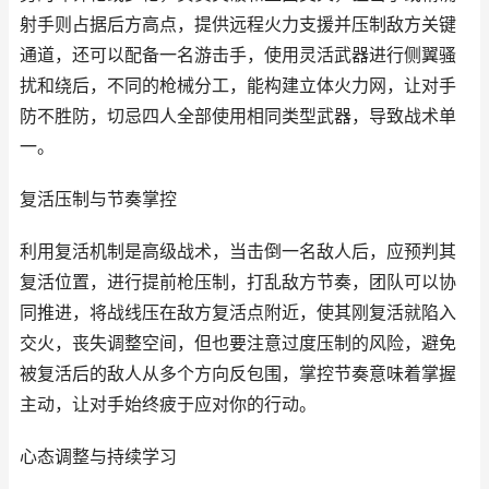
射手则占据后方高点，提供远程火力支援并压制敌方关键
通道，还可以配备一名游击手，使用灵活武器进行侧翼骚
扰和绕后，不同的枪械分工，能构建立体火力网，让对手
防不胜防，切忌四人全部使用相同类型武器，导致战术单
一。
复活压制与节奏掌控
利用复活机制是高级战术，当击倒一名敌人后，应预判其
复活位置，进行提前枪压制，打乱敌方节奏，团队可以协
同推进，将战线压在敌方复活点附近，使其刚复活就陷入
交火，丧失调整空间，但也要注意过度压制的风险，避免
被复活后的敌人从多个方向反包围，掌控节奏意味着掌握
主动，让对手始终疲于应对你的行动。
心态调整与持续学习