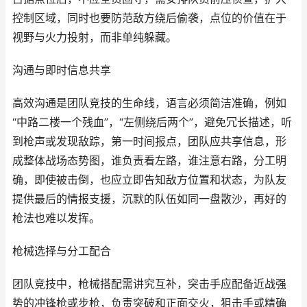
控制区域，同时也要防范敌方绕后偷袭，点位的价值在于
视野与火力投射，而非单纯躲藏。
沟通与即时信息共享
高效沟通是团队竞技的生命线，语言必须简洁准确，例如
“中路二楼一个残血”，“左侧绕后两个”，避免冗长描述，听
到枪声或发现敌踪，第一时间报点，团队应共享信息，形
成整体战场态势图，谁负责看左路，谁注意右路，分工明
确，即使被击倒，也应立即告知敌方位置和状态，为队友
提供最后的情报支援，沉默的队伍如同一盘散沙，再好的
枪法也难以发挥。
枪械选择与分工配合
团队竞技中，枪械搭配需讲究互补，突击手应配备近战强
势的冲锋枪或步枪，负责突破和正面交火，狙击手或精确