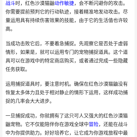
战斗
时，红色沙漠猫鼬
动作
敏捷
，会不断闪避你的攻击。
你需要提前预判它的行动轨迹，接着精准地发动攻击。尽
量运用具有持续伤害效果的技能，由于它的生活值也许较
高。
当成功击败它后，不要着急捕捉。先观察它是否处于虚弱
情形，如果是，就可以运用专门的宠物捕捉道具。这个道
具可以在游戏中的特定商店购买，或者通过完成一些隐藏
任务获取。
运用捕捉道具时，要注意时机。确保在红色沙漠猫鼬没有
恢复太多体力且处于相对静止的情形下运用，这样成功捕
捉的几率会大大进步。
一旦捕捉成功，你就拥有了这只可人又强大的红色沙漠猫
鼬宠物。它不仅能陪伴你在游戏全球中
冒险
，还能在战斗
中为你提供助力。好好培养它，让它成为你游戏旅程中最