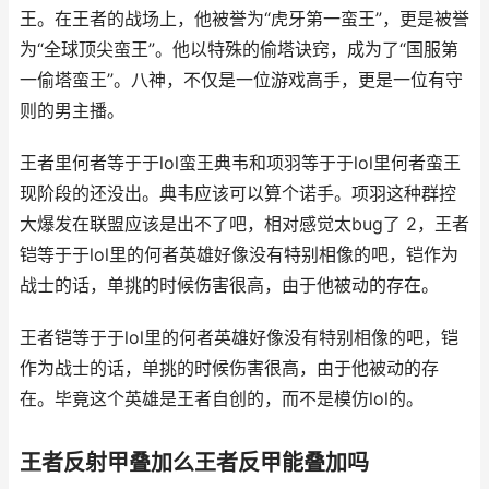
王。在王者的战场上，他被誉为“虎牙第一蛮王”，更是被誉
为“全球顶尖蛮王”。他以特殊的偷塔诀窍，成为了“国服第
一偷塔蛮王”。八神，不仅是一位游戏高手，更是一位有守
则的男主播。
王者里何者等于于lol蛮王典韦和项羽等于于lol里何者蛮王
现阶段的还没出。典韦应该可以算个诺手。项羽这种群控
大爆发在联盟应该是出不了吧，相对感觉太bug了 2，王者
铠等于于lol里的何者英雄好像没有特别相像的吧，铠作为
战士的话，单挑的时候伤害很高，由于他被动的存在。
王者铠等于于lol里的何者英雄好像没有特别相像的吧，铠
作为战士的话，单挑的时候伤害很高，由于他被动的存
在。毕竟这个英雄是王者自创的，而不是模仿lol的。
王者反射甲叠加么王者反甲能叠加吗