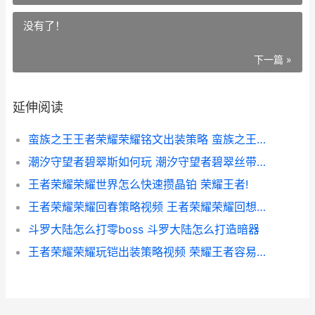
没有了！
下一篇 »
延伸阅读
蛮族之王王者荣耀荣耀铭文出装策略 蛮族之王是什么英雄
潮汐守望者碧翠斯如何玩 潮汐守望者碧翠丝带什么装备好
王者荣耀荣耀世界怎么快速攒晶铂 荣耀王者!
王者荣耀荣耀回春策略视频 王者荣耀荣耀回想活动在哪里进
斗罗大陆怎么打零boss 斗罗大陆怎么打造暗器
王者荣耀荣耀玩铠出装策略视频 荣耀王者容易上吗