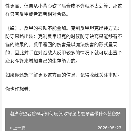
性更高，但自从小背心砍了后合成不详就不太划算，那这
样只有反甲或者霸者相对合适。
〖肆〗、反甲的被动不能叠加。克制反甲坦克出装方式：
防守思路出装：克制反甲坦克的时候防守诀窍是能够有不
错的效果的。反甲返回的伤害是以魔法伤害的形式呈现
的，因此射手在对战敌人反甲较多的情况下就可以出壹个
魔女斗篷来增加自己的生存能力的。
如果你还想了解更多这方面的信息，记得收藏关注本站。
你也许想看：
潮汐守望者碧翠斯如何玩 潮汐守望者碧翠丝带什么装备好
« 上一篇
2026-05-23