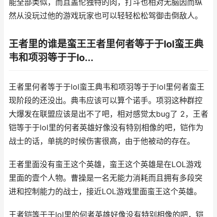
能全部类似，而且盖伦独特的肉，打斗也相对无脑因而纵
然从没玩过他的游戏玩家也可以轻轻松松驾御击倒敌人。
王者里的谁是蛮王王者里何者等于于lol蛮王典
韦和项羽等于于lo...
王者里何者等于于lol蛮王典韦和项羽等于于lol里何者蛮王
现阶段的还没出。典韦应该可以算个诺手。项羽这种群控
大爆发在联盟应该是出不了吧，相对感觉太bug了 2，王者
铠等于于lol里的何者英雄好像没有特别相像的吧，铠作为
战士的话，单挑的时候伤害很高，由于他被动的存在。
王者里面没有蛮王这个英雄，蛮王这个英雄是在LOL游戏
里面的壹个人物。曹操是一名无能力消耗而且拥有多段突
进和控制能力的战士，接近LOL游戏里面蛮王这个英雄。
王者铠等于于lol里的何者英雄好像没有特别相像的吧，铠