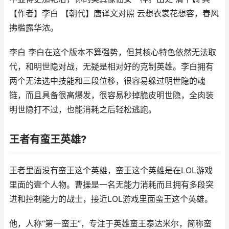
【作者】李白 【朝代】唐译文对照 云想衣裳花想容，春风
拂槛露华浓。
李白 李白在这个版本不算强势，但其核心特色依然无法取
代，和明世隐对战，无疑是相对好的克制英雄。李白拥有
两个无法选中技能和三段位移，很容易躲过明世隐的魂
链，而且具备很高爆发，很容易秒掉脆皮明世隐，全肉装
明世隐打不过，也能消耗之后轻松逃跑。
王者有蛮王英雄?
王者里面没有蛮王这个英雄，蛮王这个英雄是在LOL游戏
里面的壹个人物。曹操是一名无能力消耗而且拥有多段突
进和控制能力的战士，接近LOL游戏里面蛮王这个英雄。
他，人称“第一蛮王”，专注于英雄蛮王泰达米尔，简称蛮