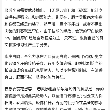
最后李白需要武装输出，【无尽刀锋】和【破军】能让李
白拥有超强攻击和割菜能力。到现在，版本导致绝大多数
刺客都已经是肉装了，然而唯一壹个不能出，或者不用出
肉装的刺客就是李白。由于技能的缘故，会玩的李白依然
nb。因此李白还是全攻套路为主，只不过，根据自己的符
文和操作习性产生了分支。
李庄白肉，全名为李庄刀口蒜泥白肉，是四川宜宾历史文
化名镇李庄的传统美食，选用皮薄肉嫩、肥瘦比例恰当的
长白山或约克或巴克夏猪肉，加以多种酱料制成，有清香
爽口，肥而不腻，咀嚼化渣等特征。
云想衣裳花想容， 春风拂槛露华浓这句诗的意思是：你的
容貌服饰是如此美艳动人，以至连白云和牡丹也要来为你
妆扮，春风骀荡，轻拂栏杆，秀丽的牡丹花在晶莹的露水
中显得更加艳冶，你的美真像仙女一样。出处 清平调·其一