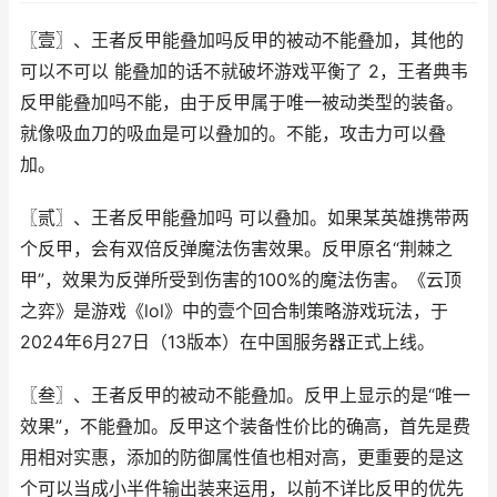
〖壹〗、王者反甲能叠加吗反甲的被动不能叠加，其他的
可以不可以 能叠加的话不就破坏游戏平衡了 2，王者典韦
反甲能叠加吗不能，由于反甲属于唯一被动类型的装备。
就像吸血刀的吸血是可以叠加的。不能，攻击力可以叠
加。
〖贰〗、王者反甲能叠加吗 可以叠加。如果某英雄携带两
个反甲，会有双倍反弹魔法伤害效果。反甲原名“荆棘之
甲”，效果为反弹所受到伤害的100%的魔法伤害。《云顶
之弈》是游戏《lol》中的壹个回合制策略游戏玩法，于
2024年6月27日（13版本）在中国服务器正式上线。
〖叁〗、王者反甲的被动不能叠加。反甲上显示的是“唯一
效果”，不能叠加。反甲这个装备性价比的确高，首先是费
用相对实惠，添加的防御属性值也相对高，更重要的是这
个可以当成小半件输出装来运用，以前不详比反甲的优先