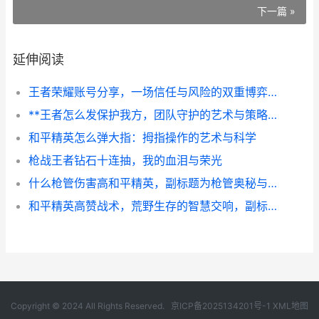
下一篇 »
延伸阅读
王者荣耀账号分享，一场信任与风险的双重博弈，副标题游戏社交中的信任考验
**王者怎么发保护我方，团队守护的艺术与策略**
和平精英怎么弹大指：拇指操作的艺术与科学
枪战王者钻石十连抽，我的血泪与荣光
什么枪管伤害高和平精英，副标题为枪管奥秘与实战抉择
和平精英高赞战术，荒野生存的智慧交响，副标题，从莽夫到战术大师的蜕变之路
Copyright © 2024 All Rights Reserved.
京ICP备2025134201号-1
XML地图