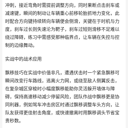
冲刺，接近弯角时需提前调整方向，同时果断点击刹车或
减速键，瞬间的制动让车辆重心前移轮胎抓地力变化，此
时配合方向键持续转向车辆便会侧滑，关键在于时机与力
度，刹车过长则失速沦为靶子，刹车过短则滑移不足难以
绕过障碍，练习中需感受那种临界点，让车辆在失控与控
制的边缘舞动。
实战中的战术应用
飘移技巧在实战中价值非凡，遭遇伏击时一个紧急飘移可
瞬间改变行车路线，逃离火力网，或绕至敌人侧翼反击，
在复杂城区穿梭时小幅度飘移能助你灵活躲开墙体与障
碍，保持高速移动减少停留风险，团队作战中飘移更是协
同利器，例如驾车冲击房区时通过飘移调整车头方向，让
队友获得更佳射击角度，或快速撤离时用飘移调头节省宝
贵秒数。