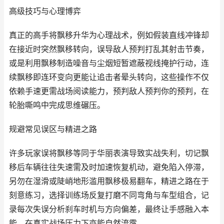
高级技巧与心理博弈
真正的高手将飘移升华为心理战术，例如假装直线冲锋却
在接近时突然飘移转向，误导敌人预判打乱其射击节奏，
或是利用飘移制造噪音与尘烟短暂遮蔽视线掩护行动，连
续飘移即连环变向更能让追击者晕头转向，这些操作不仅
依赖手速更需战场阅读能力，预判敌人预判你的预判，在
轮胎嘶鸣中完成思维碾压。
规避常见误区与精进之路
许多玩家误将飘移等同于华丽表演导致实战失利，切记飘
移后车辆往往失速需及时加速恢复机动，避免陷入停滞，
另勿在湿滑或陡峭地形滥用飘移极易翻车，精进之路在于
刻意练习，选择训练场反复打磨不同弯角与车型组合，记
录每次失误分析刹车时机与方向偏差，最终让手感融入本
能，在真实战场压力下亦能自然流露。