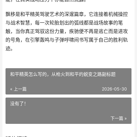
飘移是和平精英驾驶艺术的深邃篇章，它连接着机械操控
与战术智慧，每一次轮胎划出的弧线都是战场故事的笔
触，当你真正驾驭这份力量，疾驰便不再是逃亡而是进攻
的号角，在引擎轰鸣与子弹呼啸间书写属于自己的胜利轨
迹。
和平精英怎么写的，从枪火到和平的蜕变之路副标题
« 上一篇
2026-05-30
没有了！
下一篇 »